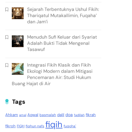
Sejarah Terbentuknya Ushul Fikih:
Thariqatul Mutakallimin, Fuqaha’
dan Jam’i
Menuduh Sufi Keluar dari Syariat
Adalah Bukti Tidak Mengenal
Tasawuf
Integrasi Fikih Klasik dan Fikih
Ekologi Modern dalam Mitigasi
Pencemaran Air: Studi Hukum
Buang Hajat di Air
Tags
doa
Ahkam
Aqwal
dalil
fikrah
basmalah
amal
fadlilah
fiqih
fikroh
FIQH
fiqhun nafs
fuqoha'