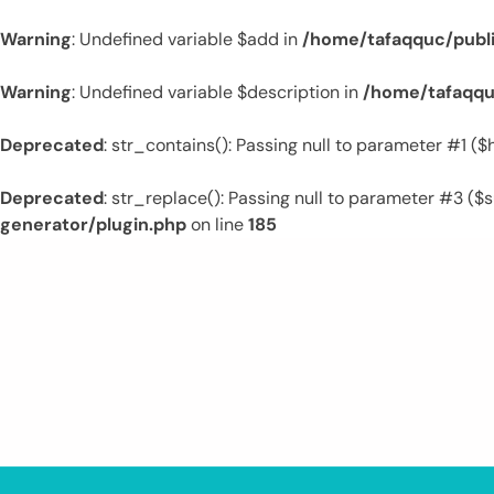
Warning
: Undefined variable $add in
/home/tafaqquc/publ
Warning
: Undefined variable $description in
/home/tafaqqu
Deprecated
: str_contains(): Passing null to parameter #1 (
Deprecated
: str_replace(): Passing null to parameter #3 ($s
generator/plugin.php
on line
185
Skip
to
content