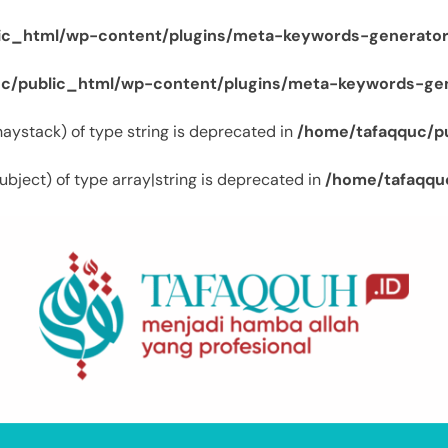
ic_html/wp-content/plugins/meta-keywords-generator
c/public_html/wp-content/plugins/meta-keywords-gen
$haystack) of type string is deprecated in
/home/tafaqquc/p
ubject) of type array|string is deprecated in
/home/tafaqqu
Tafaqquh.ID
Menjadi Hamba Allah Yang Profesional