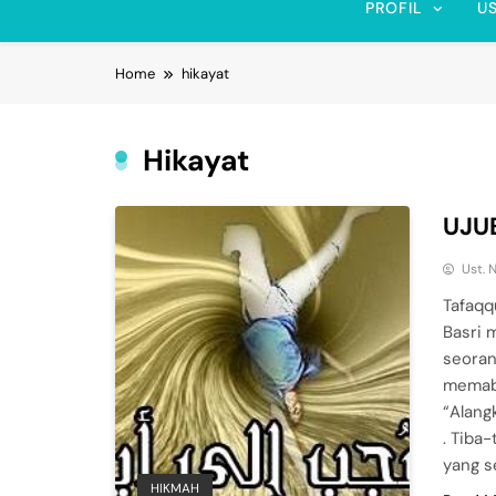
PROFIL
U
Home
hikayat
Hikayat
UJUB
Ust. 
Tafaqq
Basri 
seoran
memabu
“Alang
. Tiba
yang s
HIKMAH