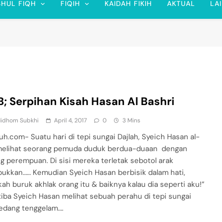
SHUL FIQH
FIQIH
KAIDAH FIKIH
AKTUAL
LA
; Serpihan Kisah Hasan Al Bashri
Nidhom Subkhi
April 4, 2017
0
3 Mins
uh.com- Suatu hari di tepi sungai Dajlah, Syeich Hasan al-
melihat seorang pemuda duduk berdua-duaan dengan
g perempuan. Di sisi mereka terletak sebotol arak
kkan…… Kemudian Syeich Hasan berbisik dalam hati,
kah buruk akhlak orang itu & baiknya kalau dia seperti aku!”
-tiba Syeich Hasan melihat sebuah perahu di tepi sungai
edang tenggelam….