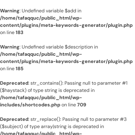
Warning
: Undefined variable $add in
/home/tafaqquc/public_html/wp-
content/plugins/meta-keywords-generator/plugin.php
on line
183
Warning
: Undefined variable $description in
/home/tafaqquc/public_html/wp-
content/plugins/meta-keywords-generator/plugin.php
on line
185
Deprecated
: str_contains(): Passing null to parameter #1
($haystack) of type string is deprecated in
/home/tafaqquc/public_html/wp-
includes/shortcodes.php
on line
709
Deprecated
: str_replace(): Passing null to parameter #3
($subject) of type array|string is deprecated in
/home/tafaqquc/public_html/wp-