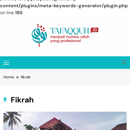
content/plugins/meta-keywords-generator/plugin.php
on line
185
Skip
to
content
Tafaqquh.ID
Menjadi Hamba Allah Yang Profesional
MENU
Home
fikrah
Fikrah