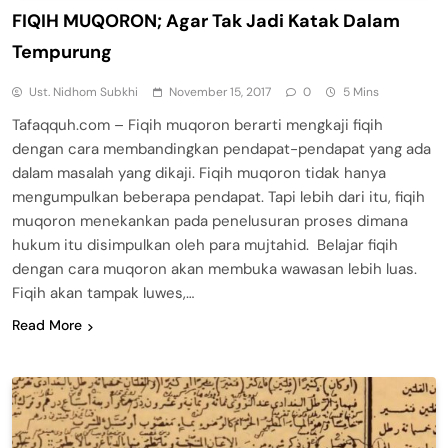
FIQIH MUQORON; Agar Tak Jadi Katak Dalam
Tempurung
Ust. Nidhom Subkhi
November 15, 2017
0
5 Mins
Tafaqquh.com – Fiqih muqoron berarti mengkaji fiqih
dengan cara membandingkan pendapat-pendapat yang ada
dalam masalah yang dikaji. Fiqih muqoron tidak hanya
mengumpulkan beberapa pendapat. Tapi lebih dari itu, fiqih
muqoron menekankan pada penelusuran proses dimana
hukum itu disimpulkan oleh para mujtahid. Belajar fiqih
dengan cara muqoron akan membuka wawasan lebih luas.
Fiqih akan tampak luwes,…
Read More