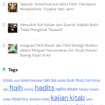
Sejarah Terbentuknya Ushul Fikih: Thariqatul
Mutakallimin, Fuqaha’ dan Jam’i
Menuduh Sufi Keluar dari Syariat Adalah Bukti
Tidak Mengenal Tasawuf
Integrasi Fikih Klasik dan Fikih Ekologi Modern
dalam Mitigasi Pencemaran Air: Studi Hukum
Buang Hajat di Air
Tags
doa
Ahkam
Aqwal
dalil
fikrah
fikroh
basmalah
FIQH
fiqhun
amal
fadlilah
fiqih
hadits
hadits ahkam
nafs
fuqoha'
hakikat
hutang
kajian kitab
Ijtihad
ilmu
istinbath
kajian
ibadah
kalam