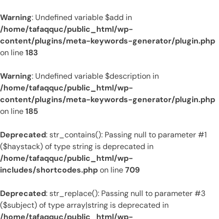
Warning
: Undefined variable $add in
/home/tafaqquc/public_html/wp-
content/plugins/meta-keywords-generator/plugin.php
on line
183
Warning
: Undefined variable $description in
/home/tafaqquc/public_html/wp-
content/plugins/meta-keywords-generator/plugin.php
on line
185
Deprecated
: str_contains(): Passing null to parameter #1
($haystack) of type string is deprecated in
/home/tafaqquc/public_html/wp-
includes/shortcodes.php
on line
709
Deprecated
: str_replace(): Passing null to parameter #3
($subject) of type array|string is deprecated in
/home/tafaqquc/public_html/wp-