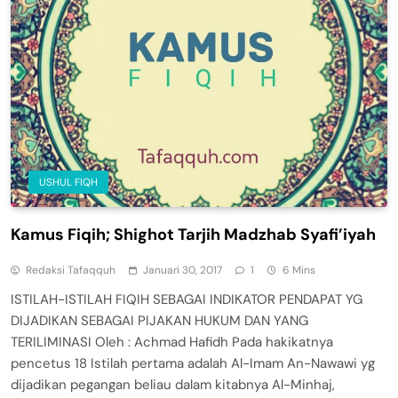
USHUL FIQH
Kamus Fiqih; Shighot Tarjih Madzhab Syafi’iyah
Redaksi Tafaqquh
Januari 30, 2017
1
6 Mins
ISTILAH-ISTILAH FIQIH SEBAGAI INDIKATOR PENDAPAT YG
DIJADIKAN SEBAGAI PIJAKAN HUKUM DAN YANG
TERILIMINASI Oleh : Achmad Hafidh Pada hakikatnya
pencetus 18 Istilah pertama adalah Al-Imam An-Nawawi yg
dijadikan pegangan beliau dalam kitabnya Al-Minhaj,