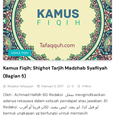
USHUL FIQH
Kamus Fiqih; Shighot Tarjih Madzhab Syafiiyah
(Bagian 5)
Redaksi Tafaqquh
Februari 5, 2017
0
4 Mins
Oleh : Achmad Hafidh 60. Redaksi تمحل mengindikasikan
adanya rekayasa dalam sebuah pendapat atau jawaban. 61.
Redaksi لو قيل كذا، لم يبعد، ليس ببعيد، لكان قريبا أو أقرب
bentuk ungkapan yg berfungsi untuk mentarjih