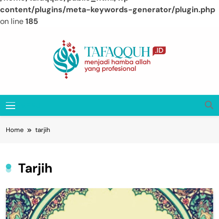
content/plugins/meta-keywords-generator/plugin.php
on line
185
Skip
to
content
Tafaqquh.ID
Menjadi Hamba Allah Yang Profesional
MENU
Home
tarjih
Tarjih