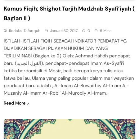
Kamus Fiqih; Shighot Tarjih Madzhab Syafi’iyah (
Bagian II )
Redaksi Tafaqquh
Januari 30, 2017
0
6 Mins
ISTILAH-ISTILAH FIQIH SEBAGAI INDIKATOR PENDAPAT YG
DIJADIKAN SEBAGAI PIJAKAN HUKUM DAN YANG
TERILIMINASI (Bagian ke 2) Oleh: Achmad Hafidh pendapat
baru (القول الجديد). pendapat-pendapat Imam As-Syafi’i
ketika berdomisili di Mesir, baik berupa karya tulis atau
fatwa beliau. Ulama yang paling populer dalam meriwayatkan
pendapat baru adalah ; Al-Imam Al-Buwaithiy Al-Imam Al-
Muzaniy Al-Imam Ar-Robi’ Al-Murodiy Al-Imam…
Read More