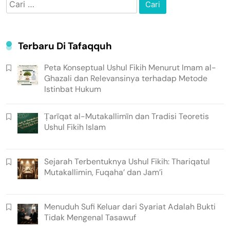
Cari
untuk:
Terbaru Di Tafaqquh
Peta Konseptual Ushul Fikih Menurut Imam al-
Ghazali dan Relevansinya terhadap Metode
Istinbat Hukum
Ṭarīqat al-Mutakallimīn dan Tradisi Teoretis
Ushul Fikih Islam
Sejarah Terbentuknya Ushul Fikih: Thariqatul
Mutakallimin, Fuqaha’ dan Jam’i
Menuduh Sufi Keluar dari Syariat Adalah Bukti
Tidak Mengenal Tasawuf