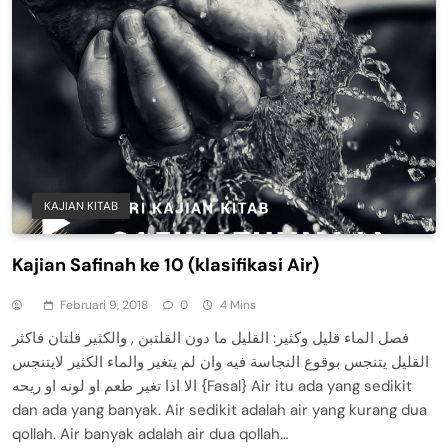
KAJIAN KITAB
Kajian Safinah ke 10 (klasifikasi Air)
Februari 9, 2018
0
4 Mins
فصل الماء قليل وكثير: القليل ما دون القلتبن , والكثير قلتان فاكثر
القليل يتنجس بوقوع النجاسة فيه وان لم يتغير والماء الكثير لايتنجس
الا اذا تغير طعم او لونه او ريحه {Fasal} Air itu ada yang sedikit
dan ada yang banyak. Air sedikit adalah air yang kurang dua
qollah. Air banyak adalah air dua qollah…