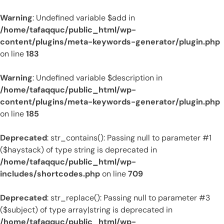
Warning
: Undefined variable $add in
/home/tafaqquc/public_html/wp-
content/plugins/meta-keywords-generator/plugin.php
on line
183
Warning
: Undefined variable $description in
/home/tafaqquc/public_html/wp-
content/plugins/meta-keywords-generator/plugin.php
on line
185
Deprecated
: str_contains(): Passing null to parameter #1
($haystack) of type string is deprecated in
/home/tafaqquc/public_html/wp-
includes/shortcodes.php
on line
709
Deprecated
: str_replace(): Passing null to parameter #3
($subject) of type array|string is deprecated in
/home/tafaqquc/public_html/wp-