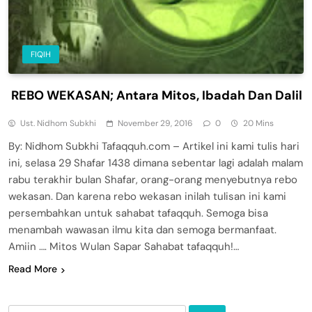
FIQIH
REBO WEKASAN; Antara Mitos, Ibadah Dan Dalil
Ust. Nidhom Subkhi
November 29, 2016
0
20 Mins
By: Nidhom Subkhi Tafaqquh.com – Artikel ini kami tulis hari
ini, selasa 29 Shafar 1438 dimana sebentar lagi adalah malam
rabu terakhir bulan Shafar, orang-orang menyebutnya rebo
wekasan. Dan karena rebo wekasan inilah tulisan ini kami
persembahkan untuk sahabat tafaqquh. Semoga bisa
menambah wawasan ilmu kita dan semoga bermanfaat.
Amiin …. Mitos Wulan Sapar Sahabat tafaqquh!…
Read More