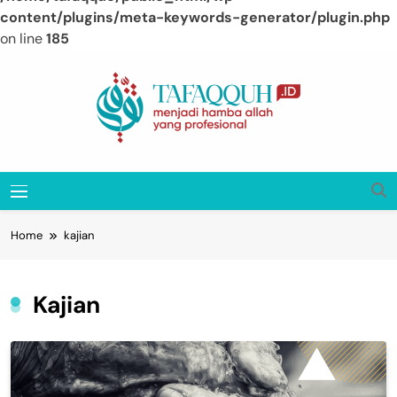
content/plugins/meta-keywords-generator/plugin.php
on line
185
Skip
to
content
Tafaqquh.ID
Menjadi Hamba Allah Yang Profesional
MENU
Home
kajian
Kajian