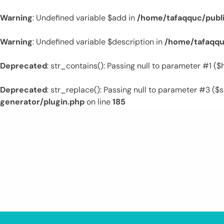
Warning
: Undefined variable $add in
/home/tafaqquc/publ
Warning
: Undefined variable $description in
/home/tafaqqu
Deprecated
: str_contains(): Passing null to parameter #1 (
Deprecated
: str_replace(): Passing null to parameter #3 ($s
generator/plugin.php
on line
185
Skip
to
content