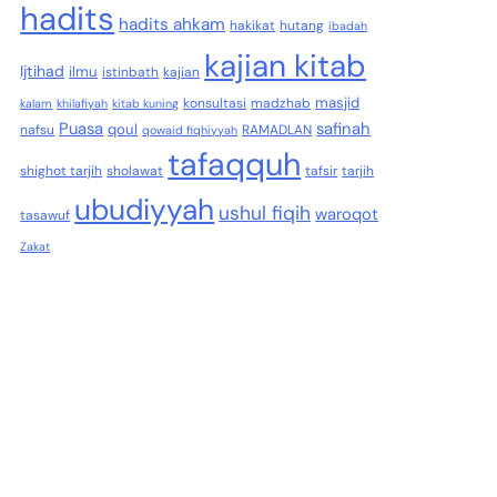
hadits
hadits ahkam
hakikat
hutang
ibadah
kajian kitab
Ijtihad
ilmu
istinbath
kajian
masjid
konsultasi
madzhab
kalam
khilafiyah
kitab kuning
Puasa
safinah
qoul
nafsu
RAMADLAN
qowaid fiqhiyyah
tafaqquh
shighot tarjih
sholawat
tafsir
tarjih
ubudiyyah
ushul fiqih
waroqot
tasawuf
Zakat