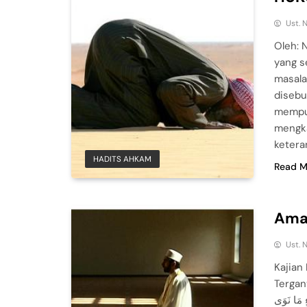
Ust. 
Oleh: 
yang s
masala
disebu
mempun
mengka
ketera
HADITS AHKAM
Read M
Amal
Ust. 
Kajian
Tergantung Niat الَ: سَمِعْتُ رَسُولَ
ءٍ مَا نَوَى