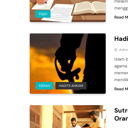
melain
mengga
FIQIH
Read M
Hadi
Admi
Islam 
agama 
memeri
menili
FIKRAH
HADITS AHKAM
Read M
Sutr
Oran