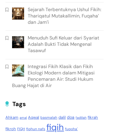
Sejarah Terbentuknya Ushul Fikih:
Thariqatul Mutakallimin, Fuqaha’
dan Jam’i
Menuduh Sufi Keluar dari Syariat
Adalah Bukti Tidak Mengenal
Tasawuf
Integrasi Fikih Klasik dan Fikih
Ekologi Modern dalam Mitigasi
Pencemaran Air: Studi Hukum
Buang Hajat di Air
Tags
doa
Ahkam
Aqwal
dalil
fikrah
basmalah
amal
fadlilah
fiqih
fikroh
FIQH
fiqhun nafs
fuqoha'