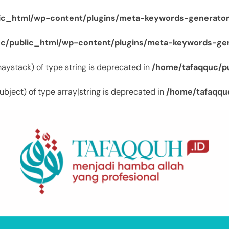
ic_html/wp-content/plugins/meta-keywords-generator
c/public_html/wp-content/plugins/meta-keywords-gen
$haystack) of type string is deprecated in
/home/tafaqquc/p
ubject) of type array|string is deprecated in
/home/tafaqqu
Tafaqquh.ID
Menjadi Hamba Allah Yang Profesional