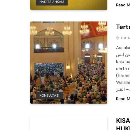
HADITS AHKAM
Read M
Tert
Ust. 
Assala
ي عن انس
kalo p
serta 
(haram
Wa’alaikum
القبر 
KONSULTASI
Read M
KIS
HUK