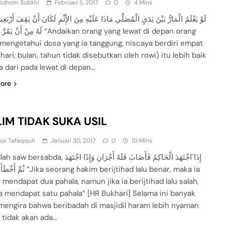
Nidhom Subkhi
Februari 5, 2017
0
4 Mins
لَهُ مِنْ “Andaikan orang yang lewat di depan orang
 mengetahui dosa yang ia tanggung, niscaya berdiri empat
hari, bulan, tahun tidak disebutkan oleh rowi) itu lebih baik
a dari pada lewat di depan…
ore
LIM TIDAK SUKA USIL
ksi Tafaqquh
Januari 30, 2017
0
10 Mins
إِذَا َاجْتَهَدَ الْحَاكِمُ فَأَصَابَ فَلَهُ أَجْرَانِ وَإِذََا اجْتَهَد
ang hakim berijtihad lalu benar, maka ia
 mendapat dua pahala, namun jika ia berijtihad lalu salah,
a mendapat satu pahala” [HR Bukhari] Selama ini banyak
mengira bahwa beribadah di masjidil haram lebih nyaman
 tidak akan ada…