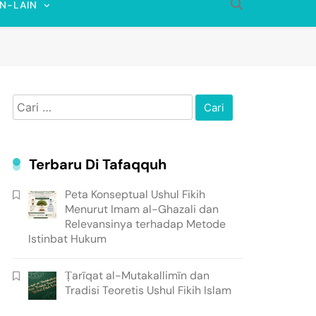
IN-LAIN
Cari
untuk:
Terbaru Di Tafaqquh
Peta Konseptual Ushul Fikih
Menurut Imam al-Ghazali dan
Relevansinya terhadap Metode
Istinbat Hukum
Ṭarīqat al-Mutakallimīn dan
Tradisi Teoretis Ushul Fikih Islam