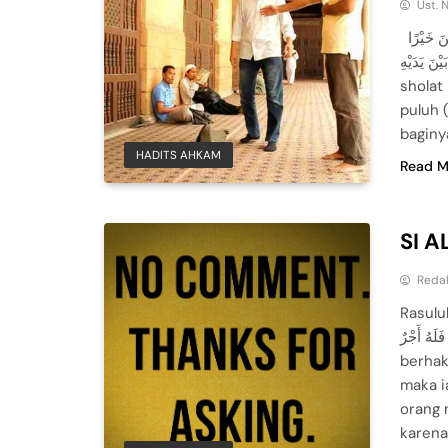
Ust. 
لَوْ يَعْلَمُ الْمَارُّ بَيْنَ يَدَيِ الْمُصَلِّي مَاذَا عَلَيْهِ مِنَ الإِْثْمِ لَكَانَ أَنْ يَقِفَ أَرْبَعِينَ خَيْرًا
 أَنْ يَمُرَّ بَيْنَ يَدَيْهِ
sholat
puluh (
baginy
HADITS AHKAM
Read M
SI A
Reda
Rasulullah saw bersabda, َ
ثُمَّ أَخْطَأَ فَلَهُ أَجْرٌ “Jika seor
berhak
maka i
orang 
karena