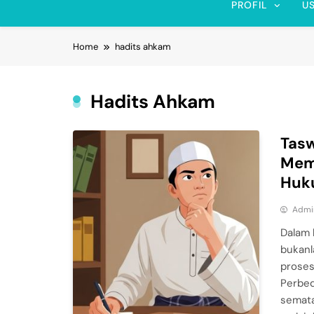
PROFIL
U
Home
hadits ahkam
Hadits Ahkam
Tasw
Mem
Huk
Admi
Dalam 
bukanl
proses
Perbed
semata