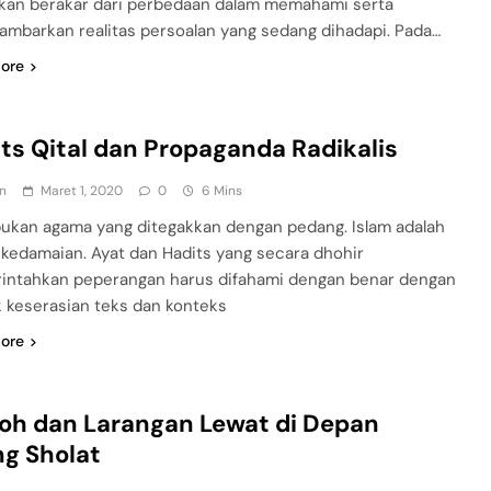
kan berakar dari perbedaan dalam memahami serta
mbarkan realitas persoalan yang sedang dihadapi. Pada…
ore
ts Qital dan Propaganda Radikalis
n
Maret 1, 2020
0
6 Mins
bukan agama yang ditegakkan dengan pedang. Islam adalah
kedamaian. Ayat dan Hadits yang secara dhohir
ntahkan peperangan harus difahami dengan benar dengan
k keserasian teks dan konteks
ore
oh dan Larangan Lewat di Depan
g Sholat