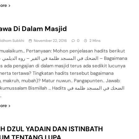
ore
awa Di Dalam Masjid
Nidhom Subkhi
November 22, 2016
0
2 Mins
mualaikum… Pertanyaan: Mohon penjelasan hadits berikut
الضحك في المسجد ظلمة في القبر – روه الديلم – Bagaimana
as ada pengajian di dalam masjid terus ada sedikit lucunya
merta tertawa? Tingkatan hadits tersebut bagaimana
, makruh, mubah)? Matur nuwun.. Pangapunten.. Jawab:
ussalam Bismillah … Hadits الضحك في المسجد ظلمة في
–…
ore
AH DZUL YADAIN DAN ISTINBATH
UM TENTANG LUPA