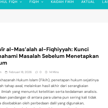
SHUL FIQH
FIQIH
KAIDAH FIKIH
AKTUAL
LA
īr al-Mas’alah al-Fiqhiyyah: Kunci
ahami Masalah Sebelum Menetapkan
um
n
Februari 18, 2026
0
14 Mins
khazanah Hukum Islam (Fikih), penetapan hukum sejatinya
ah tahap awal, melainkan hasil akhir dari serangkaian
 ilmiah yang menuntut ketelitian serta kedalaman analisis.
aan pandangan di antara para ulama pun sering kali tidak
 disebabkan oleh perbedaan dalil yang digunakan,