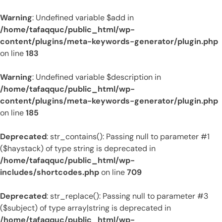
Warning
: Undefined variable $add in
/home/tafaqquc/public_html/wp-
content/plugins/meta-keywords-generator/plugin.php
on line
183
Warning
: Undefined variable $description in
/home/tafaqquc/public_html/wp-
content/plugins/meta-keywords-generator/plugin.php
on line
185
Deprecated
: str_contains(): Passing null to parameter #1
($haystack) of type string is deprecated in
/home/tafaqquc/public_html/wp-
includes/shortcodes.php
on line
709
Deprecated
: str_replace(): Passing null to parameter #3
($subject) of type array|string is deprecated in
/home/tafaqquc/public_html/wp-