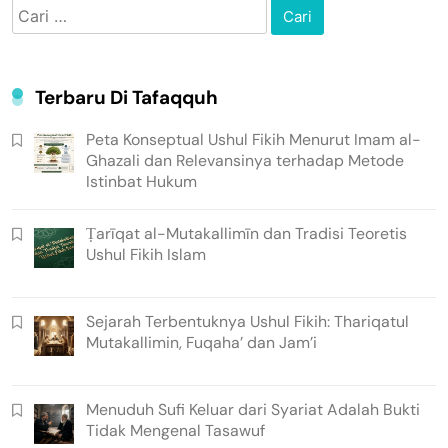
Cari
untuk:
Terbaru Di Tafaqquh
Peta Konseptual Ushul Fikih Menurut Imam al-
Ghazali dan Relevansinya terhadap Metode
Istinbat Hukum
Ṭarīqat al-Mutakallimīn dan Tradisi Teoretis
Ushul Fikih Islam
Sejarah Terbentuknya Ushul Fikih: Thariqatul
Mutakallimin, Fuqaha’ dan Jam’i
Menuduh Sufi Keluar dari Syariat Adalah Bukti
Tidak Mengenal Tasawuf