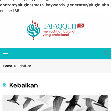
content/plugins/meta-keywords-generator/plugin.php
on line
185
Skip
to
content
Tafaqquh.ID
Menjadi Hamba Allah Yang Profesional
MENU
Home
kebaikan
Kebaikan