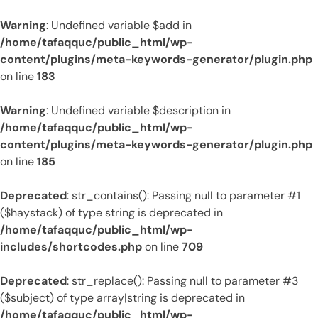
Warning
: Undefined variable $add in
/home/tafaqquc/public_html/wp-
content/plugins/meta-keywords-generator/plugin.php
on line
183
Warning
: Undefined variable $description in
/home/tafaqquc/public_html/wp-
content/plugins/meta-keywords-generator/plugin.php
on line
185
Deprecated
: str_contains(): Passing null to parameter #1
($haystack) of type string is deprecated in
/home/tafaqquc/public_html/wp-
includes/shortcodes.php
on line
709
Deprecated
: str_replace(): Passing null to parameter #3
($subject) of type array|string is deprecated in
/home/tafaqquc/public_html/wp-