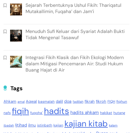
Sejarah Terbentuknya Ushul Fikih: Thariqatul
Mutakallimin, Fuqaha’ dan Jam’i
Menuduh Sufi Keluar dari Syariat Adalah Bukti
Tidak Mengenal Tasawuf
Integrasi Fikih Klasik dan Fikih Ekologi Modern
dalam Mitigasi Pencemaran Air: Studi Hukum
Buang Hajat di Air
Tags
doa
Ahkam
Aqwal
dalil
fikrah
fikroh
basmalah
FIQH
fiqhun
amal
fadlilah
fiqih
hadits
hadits ahkam
nafs
fuqoha'
hakikat
hutang
kajian kitab
Ijtihad
ilmu
istinbath
kajian
ibadah
kalam