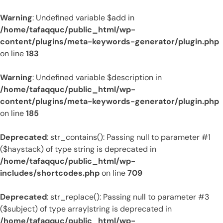
Warning
: Undefined variable $add in
/home/tafaqquc/public_html/wp-
content/plugins/meta-keywords-generator/plugin.php
on line
183
Warning
: Undefined variable $description in
/home/tafaqquc/public_html/wp-
content/plugins/meta-keywords-generator/plugin.php
on line
185
Deprecated
: str_contains(): Passing null to parameter #1
($haystack) of type string is deprecated in
/home/tafaqquc/public_html/wp-
includes/shortcodes.php
on line
709
Deprecated
: str_replace(): Passing null to parameter #3
($subject) of type array|string is deprecated in
/home/tafaqquc/public_html/wp-