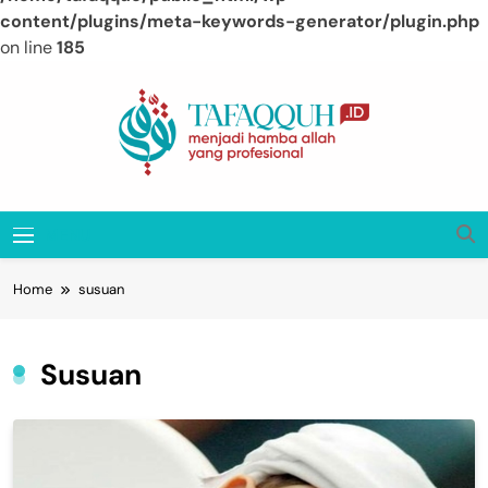
content/plugins/meta-keywords-generator/plugin.php
on line
185
Skip
to
content
Tafaqquh.ID
Menjadi Hamba Allah Yang Profesional
MENU
Home
susuan
Susuan