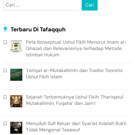
Cari
untuk:
Terbaru Di Tafaqquh
Peta Konseptual Ushul Fikih Menurut Imam al-
Ghazali dan Relevansinya terhadap Metode
Istinbat Hukum
Ṭarīqat al-Mutakallimīn dan Tradisi Teoretis
Ushul Fikih Islam
Sejarah Terbentuknya Ushul Fikih: Thariqatul
Mutakallimin, Fuqaha’ dan Jam’i
Menuduh Sufi Keluar dari Syariat Adalah Bukti
Tidak Mengenal Tasawuf