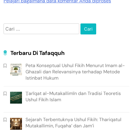
Pelajari bagaimana data komentar Anda diproses
Cari
untuk:
Terbaru Di Tafaqquh
Peta Konseptual Ushul Fikih Menurut Imam al-
Ghazali dan Relevansinya terhadap Metode
Istinbat Hukum
Ṭarīqat al-Mutakallimīn dan Tradisi Teoretis
Ushul Fikih Islam
Sejarah Terbentuknya Ushul Fikih: Thariqatul
Mutakallimin, Fuqaha’ dan Jam’i