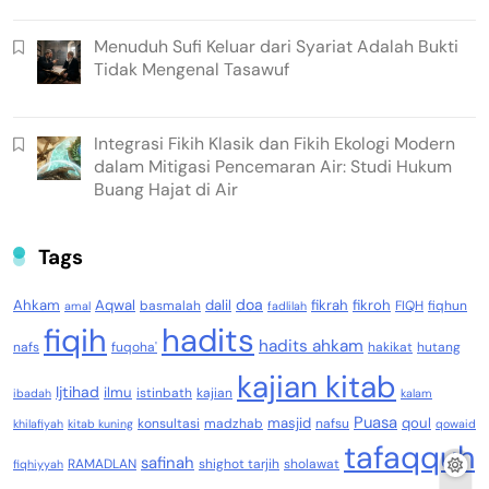
Menuduh Sufi Keluar dari Syariat Adalah Bukti
Tidak Mengenal Tasawuf
Integrasi Fikih Klasik dan Fikih Ekologi Modern
dalam Mitigasi Pencemaran Air: Studi Hukum
Buang Hajat di Air
Tags
doa
Ahkam
Aqwal
dalil
fikrah
fikroh
basmalah
FIQH
fiqhun
amal
fadlilah
fiqih
hadits
hadits ahkam
nafs
fuqoha'
hakikat
hutang
kajian kitab
Ijtihad
ilmu
istinbath
kajian
ibadah
kalam
Puasa
masjid
qoul
konsultasi
madzhab
nafsu
khilafiyah
kitab kuning
qowaid
tafaqquh
safinah
RAMADLAN
shighot tarjih
sholawat
fiqhiyyah