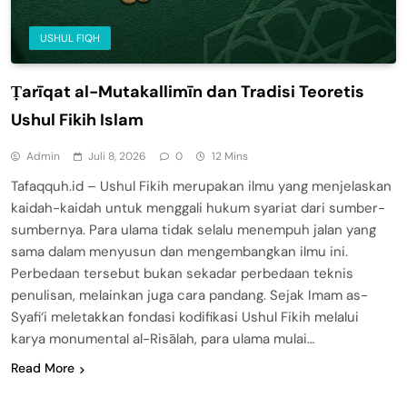
USHUL FIQH
Ṭarīqat al-Mutakallimīn dan Tradisi Teoretis
Ushul Fikih Islam
Admin
Juli 8, 2026
0
12 Mins
Tafaqquh.id – Ushul Fikih merupakan ilmu yang menjelaskan
kaidah-kaidah untuk menggali hukum syariat dari sumber-
sumbernya. Para ulama tidak selalu menempuh jalan yang
sama dalam menyusun dan mengembangkan ilmu ini.
Perbedaan tersebut bukan sekadar perbedaan teknis
penulisan, melainkan juga cara pandang. Sejak Imam as-
Syafi‘i meletakkan fondasi kodifikasi Ushul Fikih melalui
karya monumental al-Risālah, para ulama mulai…
Read More