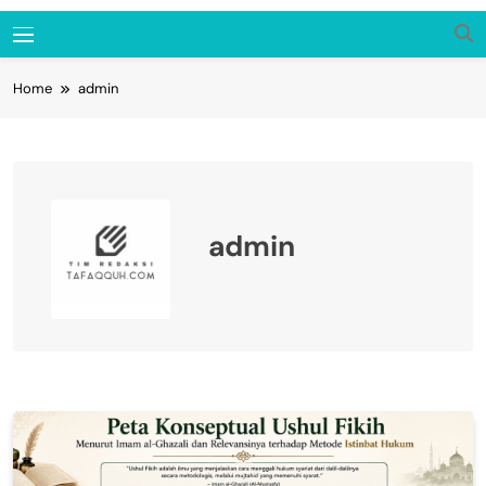
Tafaqquh.ID
MENU
Home
admin
admin