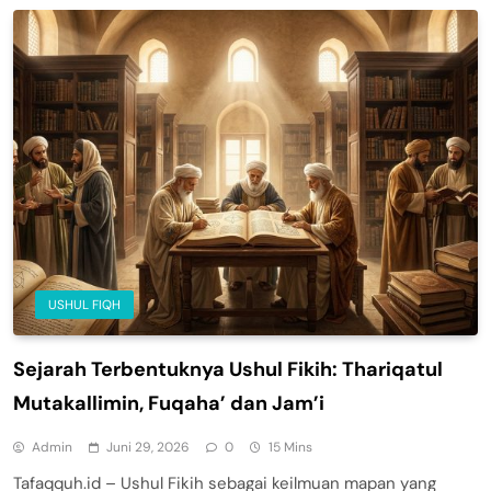
USHUL FIQH
Sejarah Terbentuknya Ushul Fikih: Thariqatul
Mutakallimin, Fuqaha’ dan Jam’i
Admin
Juni 29, 2026
0
15 Mins
Tafaqquh.id – Ushul Fikih sebagai keilmuan mapan yang