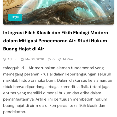
FIQIH
Integrasi Fikih Klasik dan Fikih Ekologi Modern
dalam Mitigasi Pencemaran Air: Studi Hukum
Buang Hajat di Air
Admin
Mei 25, 2026
0
14 Mins
tafaqquh.id – Air merupakan elemen fundamental yang
memegang peranan krusial dalam keberlangsungan seluruh
makhluk hidup di muka bumi. Dalam diskursus keislaman, air
tidak hanya dipandang sebagai komoditas fisik, tetapi juga
entitas yang memiliki dimensi hukum dan etika dalam
pemanfaatannya. Artikel ini bertujuan membedah hukum
buang hajat di air melalui komparasi teks fikih klasik dan
pendekatan…