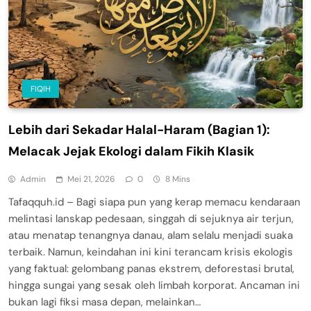
FIQIH
Lebih dari Sekadar Halal-Haram (Bagian 1):
Melacak Jejak Ekologi dalam Fikih Klasik
Admin
Mei 21, 2026
0
8 Mins
Tafaqquh.id – Bagi siapa pun yang kerap memacu kendaraan
melintasi lanskap pedesaan, singgah di sejuknya air terjun,
atau menatap tenangnya danau, alam selalu menjadi suaka
terbaik. Namun, keindahan ini kini terancam krisis ekologis
yang faktual: gelombang panas ekstrem, deforestasi brutal,
hingga sungai yang sesak oleh limbah korporat. Ancaman ini
bukan lagi fiksi masa depan, melainkan…