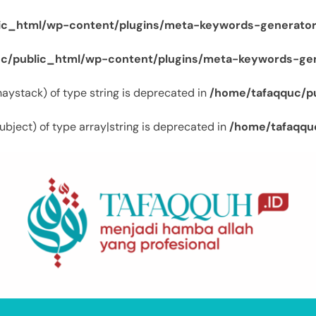
ic_html/wp-content/plugins/meta-keywords-generator
c/public_html/wp-content/plugins/meta-keywords-gen
$haystack) of type string is deprecated in
/home/tafaqquc/p
ubject) of type array|string is deprecated in
/home/tafaqqu
Tafaqquh.ID
Menjadi Hamba Allah Yang Profesional