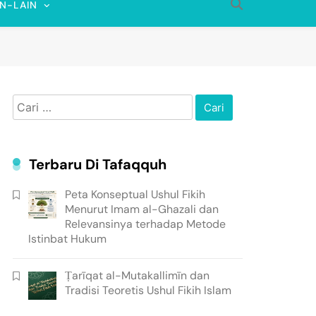
IN-LAIN
Cari
untuk:
Terbaru Di Tafaqquh
Peta Konseptual Ushul Fikih
Menurut Imam al-Ghazali dan
Relevansinya terhadap Metode
Istinbat Hukum
Ṭarīqat al-Mutakallimīn dan
Tradisi Teoretis Ushul Fikih Islam