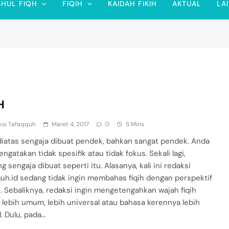
SHUL FIQH
FIQIH
KAIDAH FIKIH
AKTUAL
LA
H
ksi Tafaqquh
Maret 4, 2017
0
5 Mins
diatas sengaja dibuat pendek, bahkan sangat pendek. Anda
ngatakan tidak spesifik atau tidak fokus. Sekali lagi,
 sengaja dibuat seperti itu. Alasanya, kali ini redaksi
uh.id sedang tidak ingin membahas fiqih dengan perspektif
”. Sebaliknya, redaksi ingin mengetengahkan wajah fiqih
 lebih umum, lebih universal atau bahasa kerennya lebih ​
. Dulu, pada…