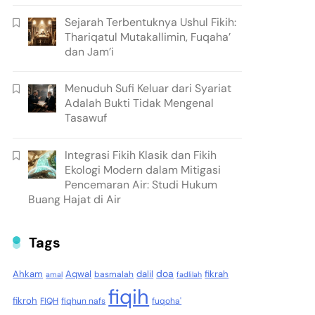
Sejarah Terbentuknya Ushul Fikih:
Thariqatul Mutakallimin, Fuqaha’
dan Jam’i
Menuduh Sufi Keluar dari Syariat
Adalah Bukti Tidak Mengenal
Tasawuf
Integrasi Fikih Klasik dan Fikih
Ekologi Modern dalam Mitigasi
Pencemaran Air: Studi Hukum
Buang Hajat di Air
Tags
doa
Ahkam
Aqwal
dalil
fikrah
basmalah
amal
fadlilah
fiqih
fikroh
FIQH
fiqhun nafs
fuqoha'