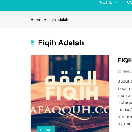
PROFIL
U
Home
fiqih adalah
Fiqih Adalah
FIQI
Reda
Judul 
bisa me
memang
tafaqq
“biasa
secara
syumul
FIKRAH