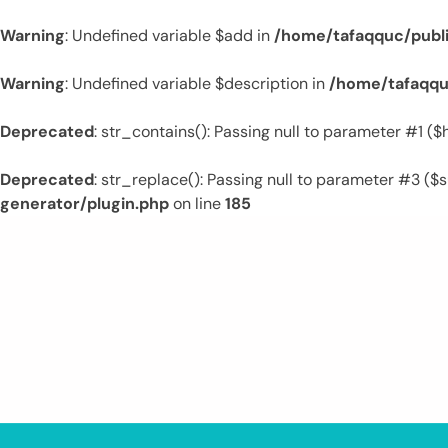
Warning
: Undefined variable $add in
/home/tafaqquc/publ
Warning
: Undefined variable $description in
/home/tafaqqu
Deprecated
: str_contains(): Passing null to parameter #1 (
Deprecated
: str_replace(): Passing null to parameter #3 ($s
generator/plugin.php
on line
185
Skip
to
content