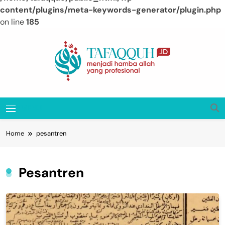
content/plugins/meta-keywords-generator/plugin.php
on line
185
Skip
to
content
Tafaqquh.ID
Menjadi Hamba Allah Yang Profesional
MENU
Home
pesantren
Pesantren