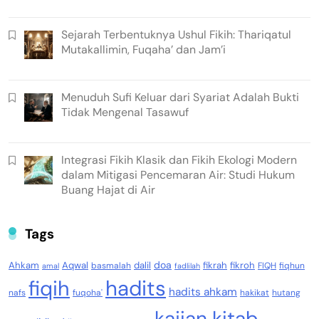
Sejarah Terbentuknya Ushul Fikih: Thariqatul
Mutakallimin, Fuqaha’ dan Jam’i
Menuduh Sufi Keluar dari Syariat Adalah Bukti
Tidak Mengenal Tasawuf
Integrasi Fikih Klasik dan Fikih Ekologi Modern
dalam Mitigasi Pencemaran Air: Studi Hukum
Buang Hajat di Air
Tags
doa
Ahkam
Aqwal
dalil
fikrah
fikroh
basmalah
FIQH
fiqhun
amal
fadlilah
fiqih
hadits
hadits ahkam
nafs
fuqoha'
hakikat
hutang
kajian kitab