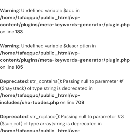
Warning
: Undefined variable $add in
/home/tafaqquc/public_html/wp-
content/plugins/meta-keywords-generator/plugin.php
on line
183
Warning
: Undefined variable $description in
/home/tafaqquc/public_html/wp-
content/plugins/meta-keywords-generator/plugin.php
on line
185
Deprecated
: str_contains(): Passing null to parameter #1
($haystack) of type string is deprecated in
/home/tafaqquc/public_html/wp-
includes/shortcodes.php
on line
709
Deprecated
: str_replace(): Passing null to parameter #3
($subject) of type array|string is deprecated in
/home/tafaqquc/public_html/wp-