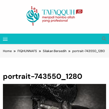
Skip
to
content
Tafaqquh.ID
Menjadi Hamba Allah Yang Profesional
MENU
Home
FIQHUNNAFS
Silakan Bersedih
portrait-743550_1280
portrait-743550_1280