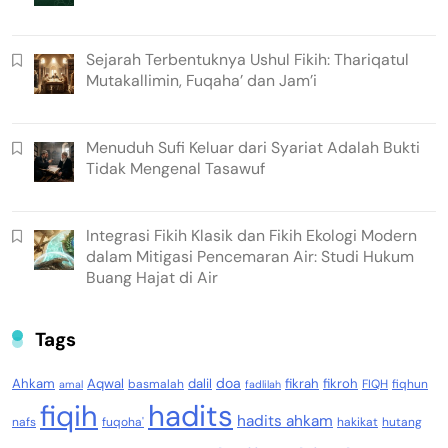
Sejarah Terbentuknya Ushul Fikih: Thariqatul
Mutakallimin, Fuqaha’ dan Jam’i
Menuduh Sufi Keluar dari Syariat Adalah Bukti
Tidak Mengenal Tasawuf
Integrasi Fikih Klasik dan Fikih Ekologi Modern
dalam Mitigasi Pencemaran Air: Studi Hukum
Buang Hajat di Air
Tags
doa
Ahkam
Aqwal
dalil
fikrah
fikroh
basmalah
FIQH
fiqhun
amal
fadlilah
fiqih
hadits
hadits ahkam
nafs
fuqoha'
hakikat
hutang