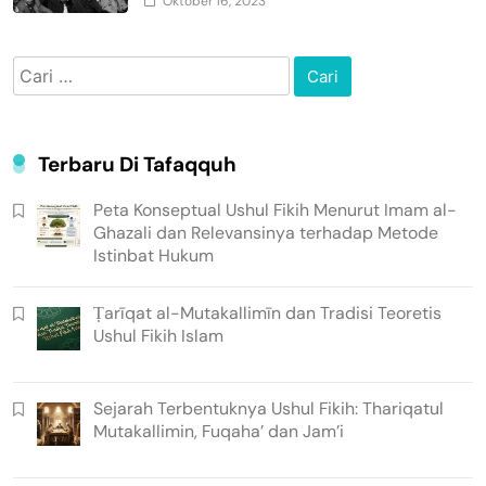
Oktober 16, 2023
Cari
untuk:
Terbaru Di Tafaqquh
Peta Konseptual Ushul Fikih Menurut Imam al-
Ghazali dan Relevansinya terhadap Metode
Istinbat Hukum
Ṭarīqat al-Mutakallimīn dan Tradisi Teoretis
Ushul Fikih Islam
Sejarah Terbentuknya Ushul Fikih: Thariqatul
Mutakallimin, Fuqaha’ dan Jam’i