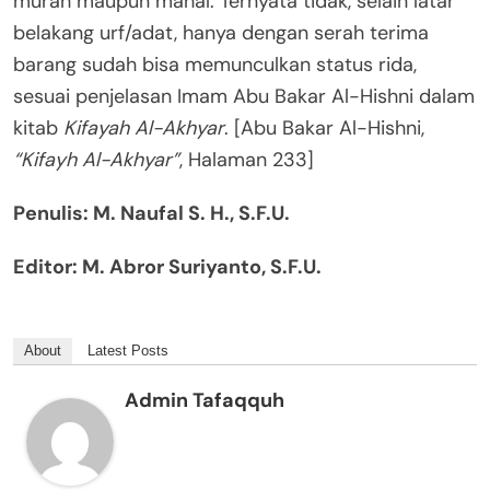
murah maupun mahal. Ternyata tidak, selain latar
belakang urf/adat, hanya dengan serah terima
barang sudah bisa memunculkan status rida,
sesuai penjelasan Imam Abu Bakar Al-Hishni dalam
kitab
Kifayah Al-Akhyar
. [Abu Bakar Al-Hishni,
“Kifayh Al-Akhyar”
, Halaman 233]
Penulis: M. Naufal S. H., S.F.U.
Editor: M. Abror Suriyanto, S.F.U.
About
Latest Posts
Admin Tafaqquh