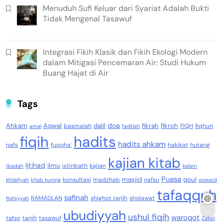
Menuduh Sufi Keluar dari Syariat Adalah Bukti
Tidak Mengenal Tasawuf
Integrasi Fikih Klasik dan Fikih Ekologi Modern
dalam Mitigasi Pencemaran Air: Studi Hukum
Buang Hajat di Air
Tags
doa
Ahkam
Aqwal
dalil
fikrah
fikroh
basmalah
FIQH
fiqhun
amal
fadlilah
fiqih
hadits
hadits ahkam
nafs
fuqoha'
hakikat
hutang
kajian kitab
Ijtihad
ilmu
istinbath
kajian
ibadah
kalam
Puasa
masjid
qoul
konsultasi
madzhab
nafsu
khilafiyah
kitab kuning
qowaid
tafaqquh
safinah
RAMADLAN
shighot tarjih
sholawat
fiqhiyyah
ubudiyyah
ushul fiqih
waroqot
tafsir
tarjih
tasawuf
Zakat