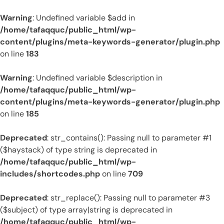
Warning
: Undefined variable $add in
/home/tafaqquc/public_html/wp-
content/plugins/meta-keywords-generator/plugin.php
on line
183
Warning
: Undefined variable $description in
/home/tafaqquc/public_html/wp-
content/plugins/meta-keywords-generator/plugin.php
on line
185
Deprecated
: str_contains(): Passing null to parameter #1
($haystack) of type string is deprecated in
/home/tafaqquc/public_html/wp-
includes/shortcodes.php
on line
709
Deprecated
: str_replace(): Passing null to parameter #3
($subject) of type array|string is deprecated in
/home/tafaqquc/public_html/wp-