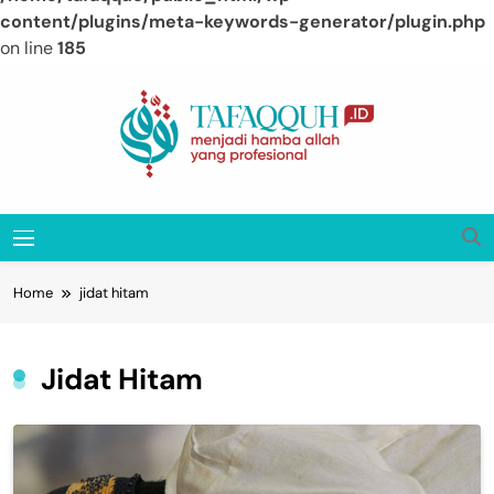
content/plugins/meta-keywords-generator/plugin.php
on line
185
Skip
to
content
Tafaqquh.ID
Menjadi Hamba Allah Yang Profesional
MENU
Home
jidat hitam
Jidat Hitam