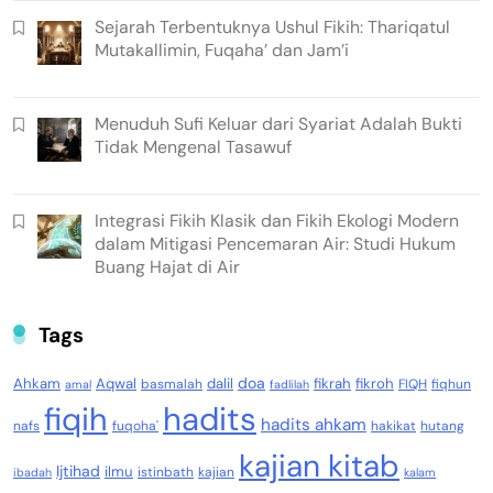
Sejarah Terbentuknya Ushul Fikih: Thariqatul
Mutakallimin, Fuqaha’ dan Jam’i
Menuduh Sufi Keluar dari Syariat Adalah Bukti
Tidak Mengenal Tasawuf
Integrasi Fikih Klasik dan Fikih Ekologi Modern
dalam Mitigasi Pencemaran Air: Studi Hukum
Buang Hajat di Air
Tags
doa
Ahkam
Aqwal
dalil
fikrah
fikroh
basmalah
FIQH
fiqhun
amal
fadlilah
fiqih
hadits
hadits ahkam
nafs
fuqoha'
hakikat
hutang
kajian kitab
Ijtihad
ilmu
istinbath
kajian
ibadah
kalam