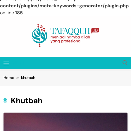
content/plugins/meta-keywords-generator/plugin.php
on line
185
Skip
to
content
Tafaqquh.ID
Menjadi Hamba Allah Yang Profesional
MENU
Home
khutbah
Khutbah