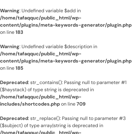
Warning
: Undefined variable $add in
/home/tafaqquc/public_html/wp-
content/plugins/meta-keywords-generator/plugin.php
on line
183
Warning
: Undefined variable $description in
/home/tafaqquc/public_html/wp-
content/plugins/meta-keywords-generator/plugin.php
on line
185
Deprecated
: str_contains(): Passing null to parameter #1
($haystack) of type string is deprecated in
/home/tafaqquc/public_html/wp-
includes/shortcodes.php
on line
709
Deprecated
: str_replace(): Passing null to parameter #3
($subject) of type array|string is deprecated in
/home/tafaqquc/public_html/wp-