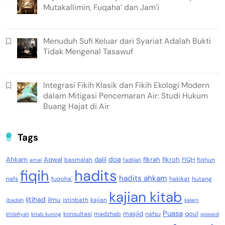
Mutakallimin, Fuqaha’ dan Jam’i
Menuduh Sufi Keluar dari Syariat Adalah Bukti
Tidak Mengenal Tasawuf
Integrasi Fikih Klasik dan Fikih Ekologi Modern
dalam Mitigasi Pencemaran Air: Studi Hukum
Buang Hajat di Air
Tags
doa
Ahkam
Aqwal
dalil
fikrah
fikroh
basmalah
FIQH
fiqhun
amal
fadlilah
fiqih
hadits
hadits ahkam
nafs
fuqoha'
hakikat
hutang
kajian kitab
Ijtihad
ilmu
istinbath
kajian
ibadah
kalam
Puasa
masjid
qoul
konsultasi
madzhab
nafsu
khilafiyah
kitab kuning
qowaid