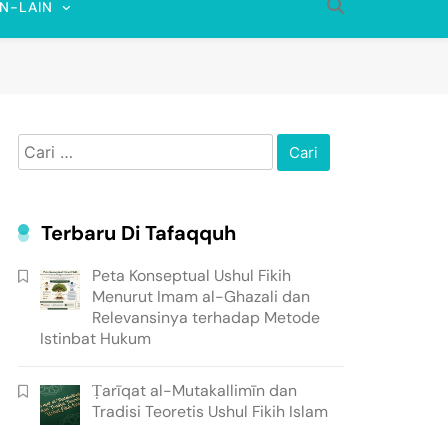
IN-LAIN
Cari
untuk:
Terbaru Di Tafaqquh
Peta Konseptual Ushul Fikih
Menurut Imam al-Ghazali dan
Relevansinya terhadap Metode
Istinbat Hukum
Ṭarīqat al-Mutakallimīn dan
Tradisi Teoretis Ushul Fikih Islam