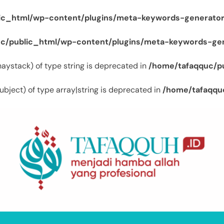
ic_html/wp-content/plugins/meta-keywords-generator
c/public_html/wp-content/plugins/meta-keywords-gen
$haystack) of type string is deprecated in
/home/tafaqquc/p
ubject) of type array|string is deprecated in
/home/tafaqqu
Tafaqquh.ID
Menjadi Hamba Allah Yang Profesional