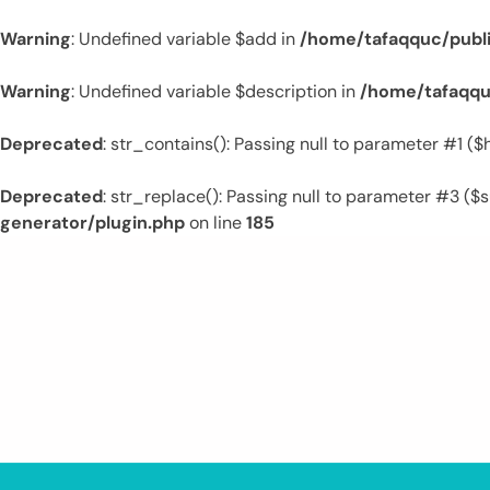
Warning
: Undefined variable $add in
/home/tafaqquc/publ
Warning
: Undefined variable $description in
/home/tafaqqu
Deprecated
: str_contains(): Passing null to parameter #1 (
Deprecated
: str_replace(): Passing null to parameter #3 ($s
generator/plugin.php
on line
185
Skip
to
content