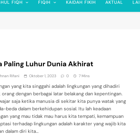
SHUL FIQH
FIQIH
KAIDAH FIKIH
AKTUAL
LA
a Paling Luhur Dunia Akhirat
hnan Rifani
Oktober 1, 2023
0
7 Mins
ngan yang kita singgahi adalah lingkungan yang dihadiri
 orang dengan berbagai latar belakang dan kepentingan.
wajar saja ketika manusia di sekitar kita punya watak yang
a-beda dalam berkehidupan sosial. Itu lah keadaan
ngan yang mau tidak mau harus kita tempati, kemampuan
ptasi terhadap lingkungan adalah karakter yang wajib kita
n dalam diri kita…