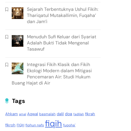
Sejarah Terbentuknya Ushul Fikih:
Thariqatul Mutakallimin, Fuqaha’
dan Jam’i
Menuduh Sufi Keluar dari Syariat
Adalah Bukti Tidak Mengenal
Tasawuf
Integrasi Fikih Klasik dan Fikih
Ekologi Modern dalam Mitigasi
Pencemaran Air: Studi Hukum
Buang Hajat di Air
Tags
doa
Ahkam
Aqwal
dalil
fikrah
basmalah
amal
fadlilah
fiqih
fikroh
FIQH
fiqhun nafs
fuqoha'