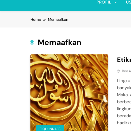
PROFIL
U
Home
Memaafkan
Memaafkan
Etik
Reo.A
Lingku
banyak
Maka, 
berbed
lingku
berada
hadirka
FIQHUNNAFS