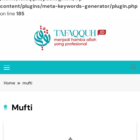
content/plugins/meta-keywords-generator/plugin.php
on line
185
Skip
to
content
Tafaqquh.ID
Menjadi Hamba Allah Yang Profesional
MENU
Home
mufti
Mufti