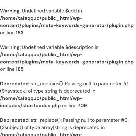
Warning
: Undefined variable $add in
/home/tafaqquc/public_html/wp-
content/plugins/meta-keywords-generator/plugin.php
on line
183
Warning
: Undefined variable $description in
/home/tafaqquc/public_html/wp-
content/plugins/meta-keywords-generator/plugin.php
on line
185
Deprecated
: str_contains(): Passing null to parameter #1
($haystack) of type string is deprecated in
/home/tafaqquc/public_html/wp-
includes/shortcodes.php
on line
709
Deprecated
: str_replace(): Passing null to parameter #3
($subject) of type array|string is deprecated in
/home/tafaqquc/public_html/wp-