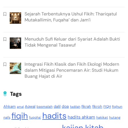
Sejarah Terbentuknya Ushul Fikih: Thariqatul
Mutakallimin, Fuqaha’ dan Jam’i
Menuduh Sufi Keluar dari Syariat Adalah Bukti
Tidak Mengenal Tasawuf
Integrasi Fikih Klasik dan Fikih Ekologi Modern
dalam Mitigasi Pencemaran Air: Studi Hukum
Buang Hajat di Air
Tags
doa
Ahkam
Aqwal
dalil
fikrah
fikroh
basmalah
FIQH
fiqhun
amal
fadlilah
fiqih
hadits
hadits ahkam
nafs
fuqoha'
hakikat
hutang
kajian kitab