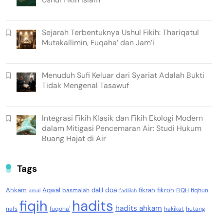
Sejarah Terbentuknya Ushul Fikih: Thariqatul
Mutakallimin, Fuqaha’ dan Jam’i
Menuduh Sufi Keluar dari Syariat Adalah Bukti
Tidak Mengenal Tasawuf
Integrasi Fikih Klasik dan Fikih Ekologi Modern
dalam Mitigasi Pencemaran Air: Studi Hukum
Buang Hajat di Air
Tags
doa
Ahkam
Aqwal
dalil
fikrah
fikroh
basmalah
FIQH
fiqhun
amal
fadlilah
fiqih
hadits
hadits ahkam
nafs
fuqoha'
hakikat
hutang