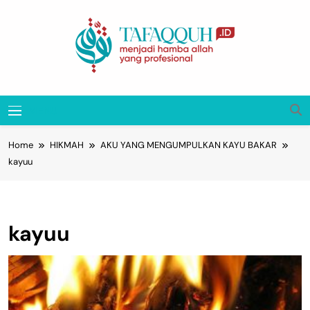
Skip
to
content
Tafaqquh.ID
Menjadi Hamba Allah Yang Profesional
MENU
Home
HIKMAH
AKU YANG MENGUMPULKAN KAYU BAKAR
kayuu
kayuu