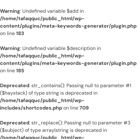
Warning
: Undefined variable $add in
/home/tafaqquc/public_html/wp-
content/plugins/meta-keywords-generator/plugin.php
on line
183
Warning
: Undefined variable $description in
/home/tafaqquc/public_html/wp-
content/plugins/meta-keywords-generator/plugin.php
on line
185
Deprecated
: str_contains(): Passing null to parameter #1
($haystack) of type string is deprecated in
/home/tafaqquc/public_html/wp-
includes/shortcodes.php
on line
709
Deprecated
: str_replace(): Passing null to parameter #3
($subject) of type array|string is deprecated in
/home/tafaqquc/public_html/wp-