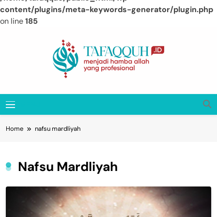
content/plugins/meta-keywords-generator/plugin.php
on line
185
Skip
to
content
Tafaqquh.ID
Menjadi Hamba Allah Yang Profesional
MENU
Home
nafsu mardliyah
Nafsu Mardliyah