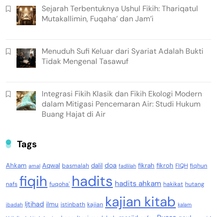
Sejarah Terbentuknya Ushul Fikih: Thariqatul
Mutakallimin, Fuqaha’ dan Jam’i
Menuduh Sufi Keluar dari Syariat Adalah Bukti
Tidak Mengenal Tasawuf
Integrasi Fikih Klasik dan Fikih Ekologi Modern
dalam Mitigasi Pencemaran Air: Studi Hukum
Buang Hajat di Air
Tags
doa
Ahkam
Aqwal
dalil
fikrah
fikroh
basmalah
FIQH
fiqhun
amal
fadlilah
fiqih
hadits
hadits ahkam
nafs
fuqoha'
hakikat
hutang
kajian kitab
Ijtihad
ilmu
istinbath
kajian
ibadah
kalam