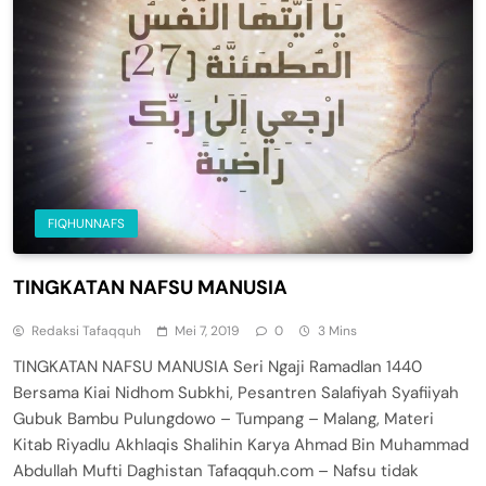
FIQHUNNAFS
TINGKATAN NAFSU MANUSIA
Redaksi Tafaqquh
Mei 7, 2019
0
3 Mins
TINGKATAN NAFSU MANUSIA Seri Ngaji Ramadlan 1440
Bersama Kiai Nidhom Subkhi, Pesantren Salafiyah Syafiiyah
Gubuk Bambu Pulungdowo – Tumpang – Malang, Materi
Kitab Riyadlu Akhlaqis Shalihin Karya Ahmad Bin Muhammad
Abdullah Mufti Daghistan Tafaqquh.com – Nafsu tidak