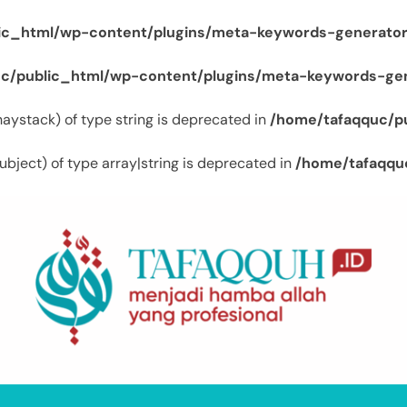
ic_html/wp-content/plugins/meta-keywords-generator
c/public_html/wp-content/plugins/meta-keywords-gen
$haystack) of type string is deprecated in
/home/tafaqquc/p
ubject) of type array|string is deprecated in
/home/tafaqqu
Tafaqquh.ID
Menjadi Hamba Allah Yang Profesional