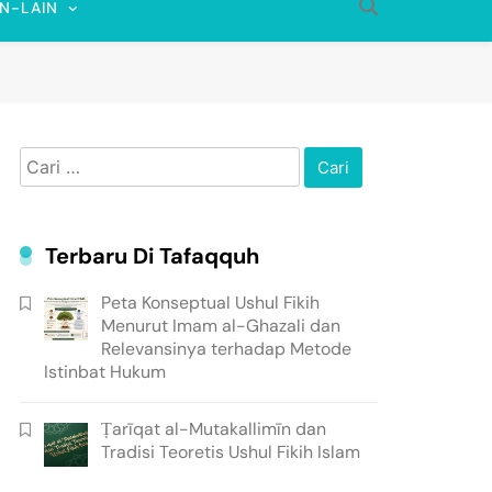
IN-LAIN
Cari
untuk:
Terbaru Di Tafaqquh
Peta Konseptual Ushul Fikih
Menurut Imam al-Ghazali dan
Relevansinya terhadap Metode
Istinbat Hukum
Ṭarīqat al-Mutakallimīn dan
Tradisi Teoretis Ushul Fikih Islam