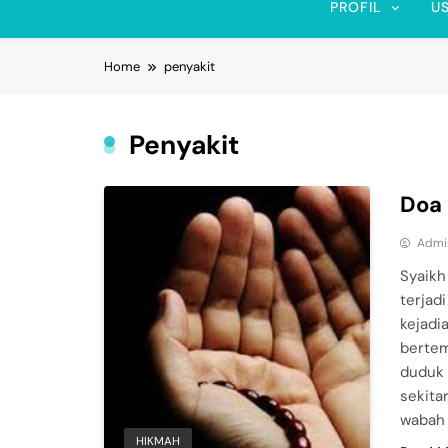
PROFIL
U
Home
penyakit
Penyakit
Doa
Admi
Syaikh
terjad
kejadi
bertem
duduk 
sekita
wabah i
HIKMAH