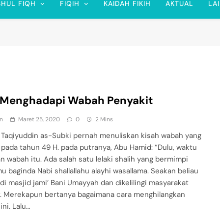
SHUL FIQH
FIQIH
KAIDAH FIKIH
AKTUAL
LA
 Menghadapi Wabah Penyakit
n
Maret 25, 2020
0
2 Mins
 Taqiyuddin as-Subki pernah menuliskan kisah wabah yang
i pada tahun 49 H. pada putranya, Abu Hamid: “Dulu, waktu
an wabah itu. Ada salah satu lelaki shalih yang bermimpi
u baginda Nabi shallallahu alayhi wasallama. Seakan beliau
di masjid jami’ Bani Umayyah dan dikelilingi masyarakat
r. Merekapun bertanya bagaimana cara menghilangkan
ni. Lalu…