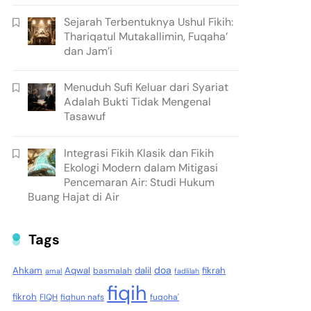
Sejarah Terbentuknya Ushul Fikih:
Thariqatul Mutakallimin, Fuqaha’
dan Jam’i
Menuduh Sufi Keluar dari Syariat
Adalah Bukti Tidak Mengenal
Tasawuf
Integrasi Fikih Klasik dan Fikih
Ekologi Modern dalam Mitigasi
Pencemaran Air: Studi Hukum
Buang Hajat di Air
Tags
doa
Ahkam
Aqwal
dalil
fikrah
basmalah
amal
fadlilah
fiqih
fikroh
FIQH
fiqhun nafs
fuqoha'