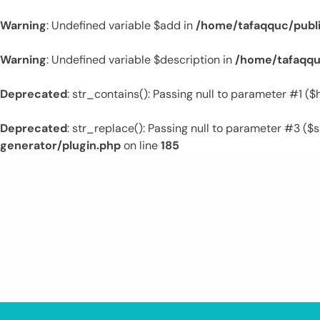
Warning
: Undefined variable $add in
/home/tafaqquc/publ
Warning
: Undefined variable $description in
/home/tafaqqu
Deprecated
: str_contains(): Passing null to parameter #1 (
Deprecated
: str_replace(): Passing null to parameter #3 ($s
generator/plugin.php
on line
185
Skip
to
content