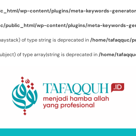
ic_html/wp-content/plugins/meta-keywords-generator
c/public_html/wp-content/plugins/meta-keywords-gen
$haystack) of type string is deprecated in
/home/tafaqquc/p
ubject) of type array|string is deprecated in
/home/tafaqqu
Tafaqquh.ID
Menjadi Hamba Allah Yang Profesional