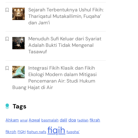
Sejarah Terbentuknya Ushul Fikih:
Thariqatul Mutakallimin, Fuqaha’
dan Jam’i
Menuduh Sufi Keluar dari Syariat
Adalah Bukti Tidak Mengenal
Tasawuf
Integrasi Fikih Klasik dan Fikih
Ekologi Modern dalam Mitigasi
Pencemaran Air: Studi Hukum
Buang Hajat di Air
Tags
doa
Ahkam
Aqwal
dalil
fikrah
basmalah
amal
fadlilah
fiqih
fikroh
FIQH
fiqhun nafs
fuqoha'