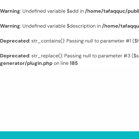
Warning
: Undefined variable $add in
/home/tafaqquc/publ
Warning
: Undefined variable $description in
/home/tafaqqu
Deprecated
: str_contains(): Passing null to parameter #1 (
Deprecated
: str_replace(): Passing null to parameter #3 ($s
generator/plugin.php
on line
185
Skip
to
content