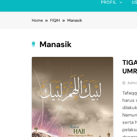
PROFIL
U
Home
FIQIH
Manasik
Manasik
TIG
UM
Admi
Tafaqq
harus 
dilaku
Namun 
serta 
pelaks
dengan 