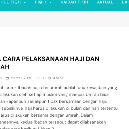
SHUL FIQH
FIQIH
KAIDAH FIKIH
AKTUAL
LA
A CARA PELAKSANAAN HAJI DAN
RAH
n
Maret 1, 2020
0
4 Mins
uh.com- Ibadah haji dan umrah adalah dua kewajiban yang
dilakukan oleh setiap muslim yang mampu. Umrah bisa
kan kapanpun sekalipun tidak bersamaan dengan haji.
sebaliknya, haji harus dilakukan di bulan dan hari tertentu
harus dilakukan bersama dengan umrah. Dalam
anaannya, kedua ibadah tersebut dapat dilaksanakan
tiga cara berikut: 1. Ifrad 2….