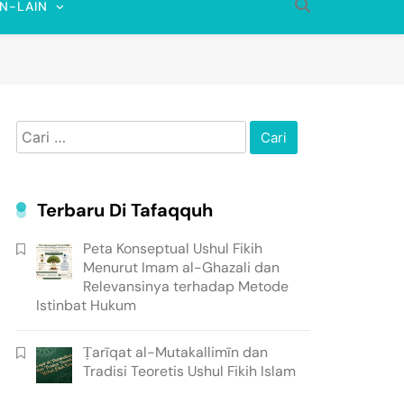
IN-LAIN
Cari
untuk:
Terbaru Di Tafaqquh
Peta Konseptual Ushul Fikih
Menurut Imam al-Ghazali dan
Relevansinya terhadap Metode
Istinbat Hukum
Ṭarīqat al-Mutakallimīn dan
Tradisi Teoretis Ushul Fikih Islam