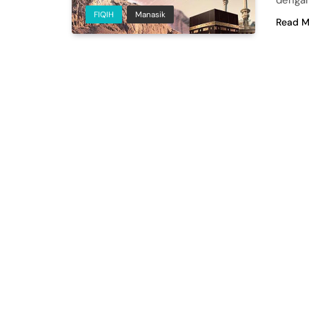
FIQIH
Manasik
Read M