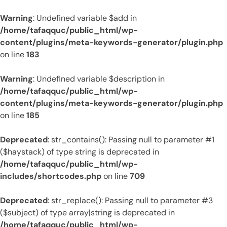
Warning
: Undefined variable $add in
/home/tafaqquc/public_html/wp-
content/plugins/meta-keywords-generator/plugin.php
on line
183
Warning
: Undefined variable $description in
/home/tafaqquc/public_html/wp-
content/plugins/meta-keywords-generator/plugin.php
on line
185
Deprecated
: str_contains(): Passing null to parameter #1
($haystack) of type string is deprecated in
/home/tafaqquc/public_html/wp-
includes/shortcodes.php
on line
709
Deprecated
: str_replace(): Passing null to parameter #3
($subject) of type array|string is deprecated in
/home/tafaqquc/public_html/wp-