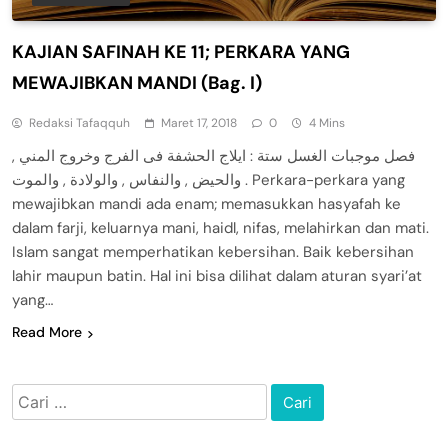
KAJIAN SAFINAH KE 11; PERKARA YANG
MEWAJIBKAN MANDI (Bag. I)
Redaksi Tafaqquh
Maret 17, 2018
0
4 Mins
فصل موجبات الغسل ستة : ايلاج الحشفة فى الفرج وخروج المني ,
والحيض , والنفاس , والولادة , والموت . Perkara-perkara yang
mewajibkan mandi ada enam; memasukkan hasyafah ke
dalam farji, keluarnya mani, haidl, nifas, melahirkan dan mati.
Islam sangat memperhatikan kebersihan. Baik kebersihan
lahir maupun batin. Hal ini bisa dilihat dalam aturan syari’at
yang…
Read More
Cari
untuk: