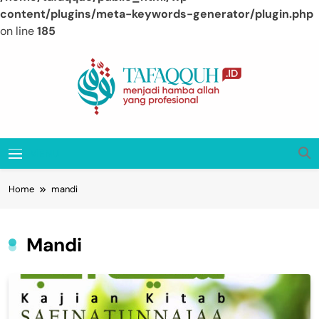
content/plugins/meta-keywords-generator/plugin.php
on line
185
Skip
to
content
Tafaqquh.ID
Menjadi Hamba Allah Yang Profesional
MENU
Home
mandi
Mandi