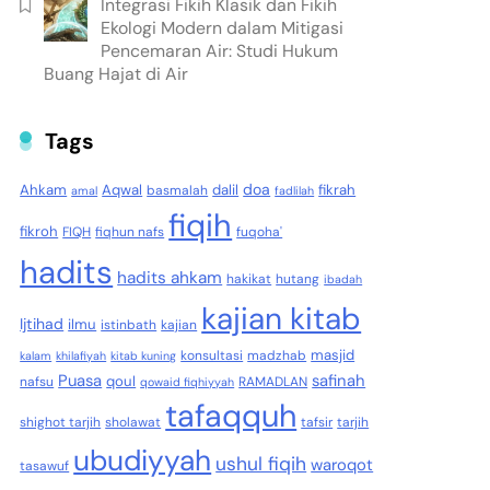
Integrasi Fikih Klasik dan Fikih
Ekologi Modern dalam Mitigasi
Pencemaran Air: Studi Hukum
Buang Hajat di Air
Tags
doa
Ahkam
Aqwal
dalil
fikrah
basmalah
amal
fadlilah
fiqih
fikroh
FIQH
fiqhun nafs
fuqoha'
hadits
hadits ahkam
hakikat
hutang
ibadah
kajian kitab
Ijtihad
ilmu
istinbath
kajian
masjid
konsultasi
madzhab
kalam
khilafiyah
kitab kuning
Puasa
safinah
qoul
nafsu
RAMADLAN
qowaid fiqhiyyah
tafaqquh
shighot tarjih
sholawat
tafsir
tarjih
ubudiyyah
ushul fiqih
waroqot
tasawuf