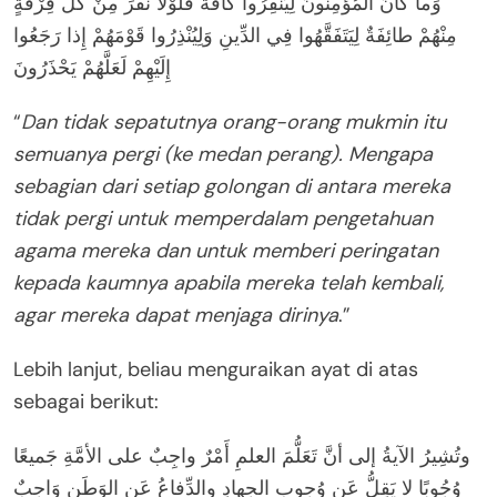
وَما كانَ الْمُؤْمِنُونَ لِيَنْفِرُوا كَافَّةً فَلَوْلا نَفَرَ مِنْ كُلِّ فِرْقَةٍ
مِنْهُمْ طائِفَةٌ لِيَتَفَقَّهُوا فِي الدِّينِ وَلِيُنْذِرُوا قَوْمَهُمْ إِذا رَجَعُوا
إِلَيْهِمْ لَعَلَّهُمْ يَحْذَرُونَ
“
Dan tidak sepatutnya orang-orang mukmin itu
semuanya pergi (ke medan perang). Mengapa
sebagian dari setiap golongan di antara mereka
tidak pergi untuk memperdalam pengetahuan
agama mereka dan untuk memberi peringatan
kepada kaumnya apabila mereka telah kembali,
agar mereka dapat menjaga dirinya
.”
Lebih lanjut, beliau menguraikan ayat di atas
sebagai berikut:
وتُشِيرُ الآيةُ إلى أنَّ تَعَلُّمَ العلمِ أَمْرٌ واجِبٌ على الأمَّةِ جَميعًا
وُجُوبًا لا يَقِلُّ عَن وُجوبِ الجِهادِ والدِّفاعُ عَنِ الوَطَنِ وَاجِبٌ