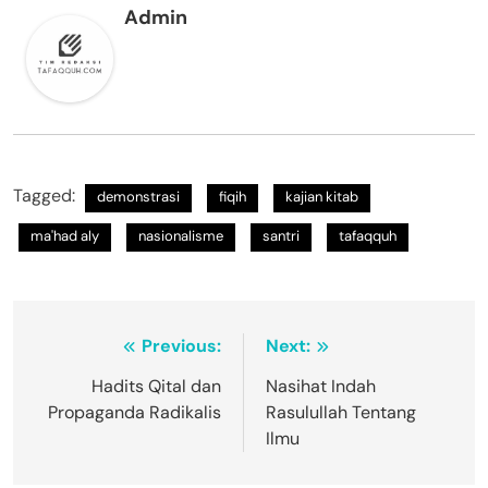
Admin
Tagged:
demonstrasi
fiqih
kajian kitab
ma'had aly
nasionalisme
santri
tafaqquh
Navigasi
Previous:
Next:
pos
Hadits Qital dan
Nasihat Indah
Propaganda Radikalis
Rasulullah Tentang
Ilmu