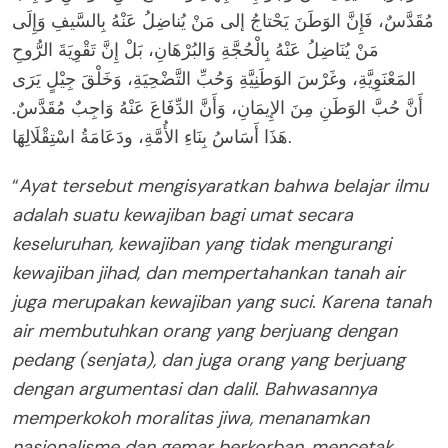
مُقَدَّسٌ، فَإِنَّ الوَطَنَ يَحْتاجُ إلى مَنْ يُناضِلُ عَنْهُ بِالسَّيفِ وَإِلَى
مَنْ يُنَاضِلُ عَنْهُ بِالْحُجَّةِ وَالبُرْهَانِ، بَلْ إِنَّ تَقْوِيَةَ الرُّوحِ
المَعْنَوِيَّةِ، وغَرْسَ الوَطَنِيَّةِ وَحُبِّ التَّضْحِيَةِ، وَخَلْقَ جِيْلٍ يَرَى
أَنَّ حُبَّ الوَطَنِ مِنَ الإِيمَانِ، وَأَنَّ الدِّفَاعَ عَنْهُ وَاجِبٌ مُقَدَّسٌ.
هَذَا أَسَاسُ بِنَاءِ الأُمَّةِ، ودَعَامَةُ اسْتِقْلَالِهَا.
“
Ayat tersebut mengisyaratkan bahwa belajar ilmu
adalah suatu kewajiban bagi umat secara
keseluruhan, kewajiban yang tidak mengurangi
kewajiban jihad, dan mempertahankan tanah air
juga merupakan kewajiban yang suci. Karena tanah
air membutuhkan orang yang berjuang dengan
pedang (senjata), dan juga orang yang berjuang
dengan argumentasi dan dalil. Bahwasannya
memperkokoh moralitas jiwa, menanamkan
nasionalisme dan gemar berkorban, mencetak