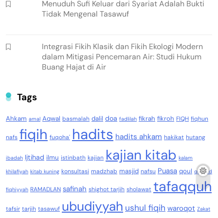
Menuduh Sufi Keluar dari Syariat Adalah Bukti
Tidak Mengenal Tasawuf
Integrasi Fikih Klasik dan Fikih Ekologi Modern
dalam Mitigasi Pencemaran Air: Studi Hukum
Buang Hajat di Air
Tags
doa
Ahkam
Aqwal
dalil
fikrah
fikroh
basmalah
FIQH
fiqhun
amal
fadlilah
fiqih
hadits
hadits ahkam
nafs
fuqoha'
hakikat
hutang
kajian kitab
Ijtihad
ilmu
istinbath
kajian
ibadah
kalam
Puasa
masjid
qoul
konsultasi
madzhab
nafsu
khilafiyah
kitab kuning
qowaid
tafaqquh
safinah
RAMADLAN
shighot tarjih
sholawat
fiqhiyyah
ubudiyyah
ushul fiqih
waroqot
tafsir
tarjih
tasawuf
Zakat