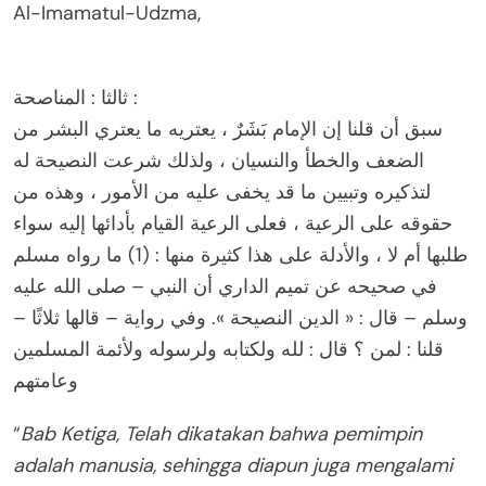
Al-Imamatul-Udzma,
ثالثا : المناصحة :
سبق أن قلنا إن الإمام بَشَرٌ ، يعتريه ما يعتري البشر من
الضعف والخطأ والنسيان ، ولذلك شرعت النصيحة له
لتذكيره وتبيين ما قد يخفى عليه من الأمور ، وهذه من
حقوقه على الرعية ، فعلى الرعية القيام بأدائها إليه سواء
طلبها أم لا ، والأدلة على هذا كثيرة منها : (1) ما رواه مسلم
في صحيحه عن تميم الداري أن النبي – صلى الله عليه
وسلم – قال : « الدين النصيحة ». وفي رواية – قالها ثلاثًا –
قلنا : لمن ؟ قال : لله ولكتابه ولرسوله ولأئمة المسلمين
وعامتهم
“
Bab Ketiga, Telah dikatakan bahwa pemimpin
adalah manusia, sehingga diapun juga mengalami