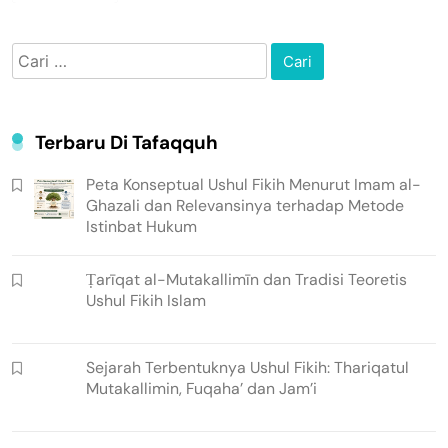
Cari
untuk:
Terbaru Di Tafaqquh
Peta Konseptual Ushul Fikih Menurut Imam al-
Ghazali dan Relevansinya terhadap Metode
Istinbat Hukum
Ṭarīqat al-Mutakallimīn dan Tradisi Teoretis
Ushul Fikih Islam
Sejarah Terbentuknya Ushul Fikih: Thariqatul
Mutakallimin, Fuqaha’ dan Jam’i