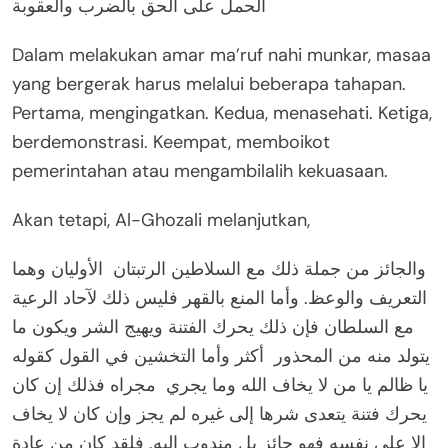
الحمل على الحق بالضرب والعقوبة
Dalam melakukan amar ma’ruf nahi munkar, masaa
yang bergerak harus melalui beberapa tahapan.
Pertama, mengingatkan. Kedua, menasehati. Ketiga,
berdemonstrasi. Keempat, memboikot
pemerintahan atau mengambilalih kekuasaan.
Akan tetapi, Al-Ghozali melanjutkan,
والجائز من جملة ذلك مع السلاطين الرتبتان الأوليان وهما
التعريف والوعظ. وأما المنع بالقهر فليس ذلك لآحاد الرعية
مع السلطان فإن ذلك يحرك الفتنة ويهيج الشر ويكون ما
يتولد منه من المحذور أكثر وأما التخشين في القول كقوله
يا ظالم يا من لا يخاف الله وما يجري مجراه فذلك إن كان
يحرك فتنة يتعدى شرها إلى غيره لم يجز وإن كان لا يخاف
إلا على نفسه فهو جائز بل مندوب إليه. فلقد كان من عادة