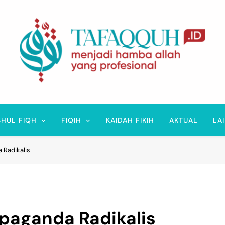
Tafaqquh.ID
Menjadi Hamba Allah Yang Profesional
SHUL FIQH
FIQIH
KAIDAH FIKIH
AKTUAL
LA
 Radikalis
opaganda Radikalis