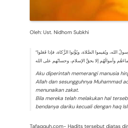
Oleh: Ust. Nidhom Subkhi
“أُمِرتُ أنْ أُقاتلَ النَّاسَ حتَّى يَشهدوا أنْ لا إله إلاَّ الله وأنَّ مُحمَّدًا رسولُ الله، ويُقيموا الصَّلاة، ويُؤْتوا الزَّكاة، فإذا فَعَلوا
Aku diperintah memerangi manusia hin
Allah dan sesungguhnya Muhammad adal
menunaikan zakat.
Bila mereka telah melakukan hal terse
bendanya dariku kecuali dengan haq Is
Tafaqquh.com- Hadits tersebut diatas di