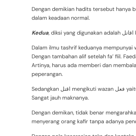
Dengan demikian hadits tersebut hanya b
dalam keadaan normal.
Kedua
Dalam ilmu tashrif keduanya mempunyai wazan yang berbeda
Dengan tambahan alif setelah fa’ fiil. F
Artinya, harus ada memberi dan membalas
peperangan.
Sedangkan اقتل mengikuti wazan فعل yaitu wazan tsulasi mujarrad. Yang berarti membunuh.
Sangat jauh maknanya.
Dengan demikan, tidak benar mengarahka
menyerang orang kafir tanpa adanya penc