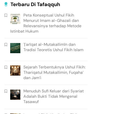
Terbaru Di Tafaqquh
Peta Konseptual Ushul Fikih
Menurut Imam al-Ghazali dan
Relevansinya terhadap Metode
Istinbat Hukum
Ṭarīqat al-Mutakallimīn dan
Tradisi Teoretis Ushul Fikih Islam
Sejarah Terbentuknya Ushul Fikih:
Thariqatul Mutakallimin, Fuqaha’
dan Jam’i
Menuduh Sufi Keluar dari Syariat
Adalah Bukti Tidak Mengenal
Tasawuf