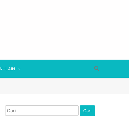
IN-LAIN
Cari
untuk: