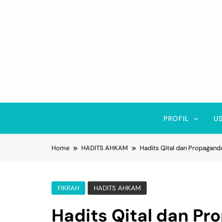
Skip
to
content
PROFIL
U
Home
HADITS AHKAM
Hadits Qital dan Propaganda
FIKRAH
HADITS AHKAM
Hadits Qital dan Pr