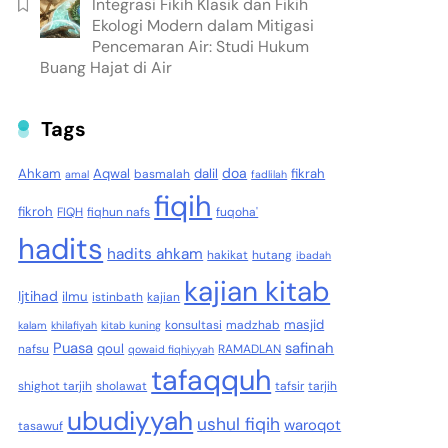
Integrasi Fikih Klasik dan Fikih
Ekologi Modern dalam Mitigasi
Pencemaran Air: Studi Hukum
Buang Hajat di Air
Tags
doa
Ahkam
Aqwal
dalil
fikrah
basmalah
amal
fadlilah
fiqih
fikroh
FIQH
fiqhun nafs
fuqoha'
hadits
hadits ahkam
hakikat
hutang
ibadah
kajian kitab
Ijtihad
ilmu
istinbath
kajian
masjid
konsultasi
madzhab
kalam
khilafiyah
kitab kuning
Puasa
safinah
qoul
nafsu
RAMADLAN
qowaid fiqhiyyah
tafaqquh
shighot tarjih
sholawat
tafsir
tarjih
ubudiyyah
ushul fiqih
waroqot
tasawuf