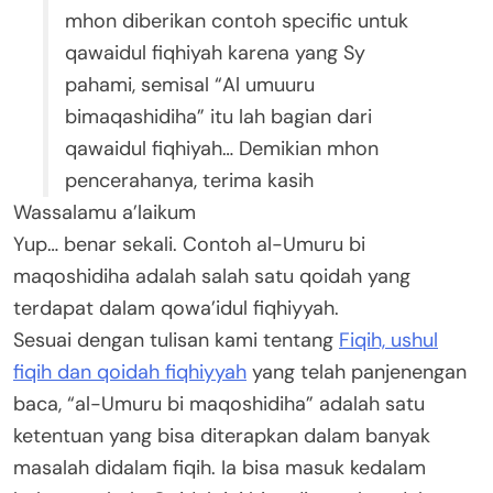
mhon diberikan contoh specific untuk
qawaidul fiqhiyah karena yang Sy
pahami, semisal “Al umuuru
bimaqashidiha” itu lah bagian dari
qawaidul fiqhiyah… Demikian mhon
pencerahanya, terima kasih
Wassalamu a’laikum
Yup… benar sekali. Contoh al-Umuru bi
maqoshidiha adalah salah satu qoidah yang
terdapat dalam qowa’idul fiqhiyyah.
Sesuai dengan tulisan kami tentang
Fiqih, ushul
fiqih dan qoidah fiqhiyyah
yang telah panjenengan
baca, “al-Umuru bi maqoshidiha” adalah satu
ketentuan yang bisa diterapkan dalam banyak
masalah didalam fiqih. Ia bisa masuk kedalam