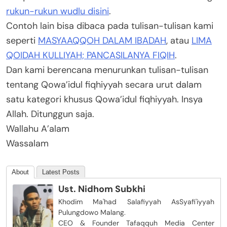
rukun-rukun wudlu disini
.
Contoh lain bisa dibaca pada tulisan-tulisan kami
seperti
MASYAAQQOH DALAM IBADAH
, atau
LIMA
QOIDAH KULLIYAH; PANCASILANYA FIQIH
.
Dan kami berencana menurunkan tulisan-tulisan
tentang Qowa’idul fiqhiyyah secara urut dalam
satu kategori khusus Qowa’idul fiqhiyyah. Insya
Allah. Ditunggun saja.
Wallahu A’alam
Wassalam
About
Latest Posts
Ust. Nidhom Subkhi
Khodim Ma'had Salafiyyah AsSyafi'iyyah
Pulungdowo Malang.
CEO & Founder Tafaqquh Media Center