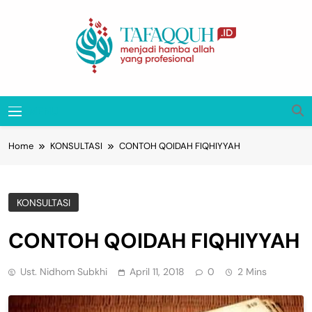
Skip
to
content
Tafaqquh.ID
Menjadi Hamba Allah Yang Profesional
MENU
Home
KONSULTASI
CONTOH QOIDAH FIQHIYYAH
KONSULTASI
CONTOH QOIDAH FIQHIYYAH
Ust. Nidhom Subkhi
April 11, 2018
0
2 Mins