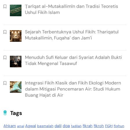
Ṭarīqat al-Mutakallimīn dan Tradisi Teoretis
Ushul Fikih Islam
Sejarah Terbentuknya Ushul Fikih: Thariqatul
Mutakallimin, Fuqaha’ dan Jam’i
Menuduh Sufi Keluar dari Syariat Adalah Bukti
Tidak Mengenal Tasawuf
Integrasi Fikih Klasik dan Fikih Ekologi Modern
dalam Mitigasi Pencemaran Air: Studi Hukum
Buang Hajat di Air
Tags
doa
Ahkam
Aqwal
dalil
fikrah
fikroh
basmalah
FIQH
fiqhun
amal
fadlilah