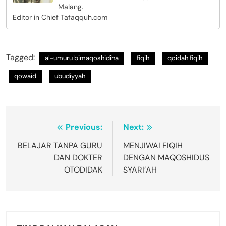
Malang.
Editor in Chief Tafaqquh.com
Tagged:
al-umuru bimaqoshidiha
fiqih
qoidah fiqih
qowaid
ubudiyyah
Navigasi
Previous:
Next:
pos
BELAJAR TANPA GURU
MENJIWAI FIQIH
DAN DOKTER
DENGAN MAQOSHIDUS
OTODIDAK
SYARI’AH