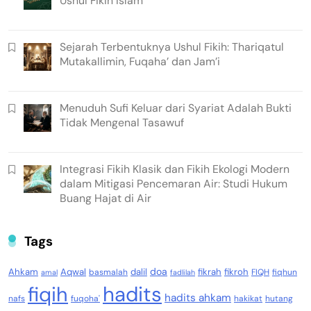
Ushul Fikih Islam
Sejarah Terbentuknya Ushul Fikih: Thariqatul
Mutakallimin, Fuqaha’ dan Jam’i
Menuduh Sufi Keluar dari Syariat Adalah Bukti
Tidak Mengenal Tasawuf
Integrasi Fikih Klasik dan Fikih Ekologi Modern
dalam Mitigasi Pencemaran Air: Studi Hukum
Buang Hajat di Air
Tags
doa
Ahkam
Aqwal
dalil
fikrah
fikroh
basmalah
FIQH
fiqhun
amal
fadlilah
fiqih
hadits
hadits ahkam
nafs
fuqoha'
hakikat
hutang