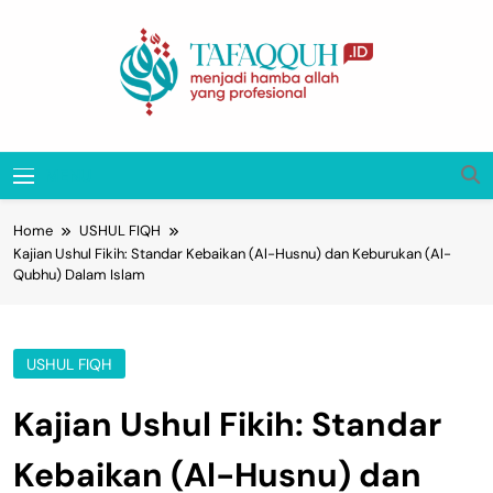
Skip
to
content
Tafaqquh.ID
Menjadi Hamba Allah Yang Profesional
MENU
Home
USHUL FIQH
Kajian Ushul Fikih: Standar Kebaikan (Al-Husnu) dan Keburukan (Al-
Qubhu) Dalam Islam
USHUL FIQH
Kajian Ushul Fikih: Standar
Kebaikan (Al-Husnu) dan