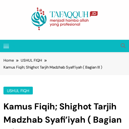
Skip
to
content
Tafaqquh.ID
Menjadi Hamba Allah Yang Profesional
MENU
Home
USHUL FIQH
Kamus Fiqih; Shighot Tarjih Madzhab Syafi’iyah ( Bagian III )
USHUL FIQH
Kamus Fiqih; Shighot Tarjih
Madzhab Syafi’iyah ( Bagian