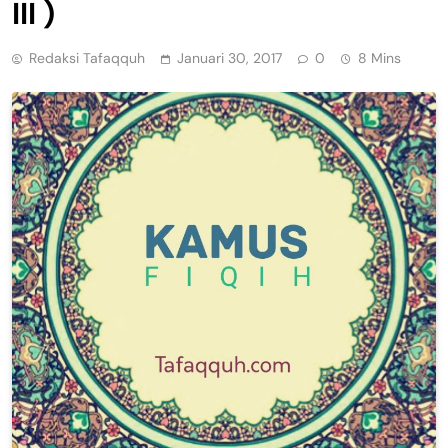
III )
Redaksi Tafaqquh
Januari 30, 2017
0
8 Mins