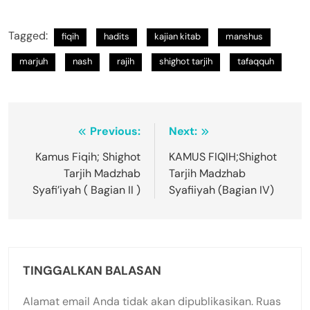
Tagged:
fiqih
hadits
kajian kitab
manshus
marjuh
nash
rajih
shighot tarjih
tafaqquh
Navigasi
Previous:
Next:
pos
Kamus Fiqih; Shighot
KAMUS FIQIH;Shighot
Tarjih Madzhab
Tarjih Madzhab
Syafi’iyah ( Bagian II )
Syafiiyah (Bagian IV)
TINGGALKAN BALASAN
Alamat email Anda tidak akan dipublikasikan.
Ruas