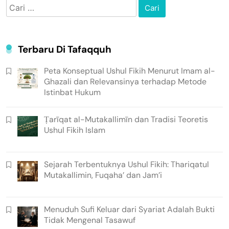
Cari
untuk:
Terbaru Di Tafaqquh
Peta Konseptual Ushul Fikih Menurut Imam al-
Ghazali dan Relevansinya terhadap Metode
Istinbat Hukum
Ṭarīqat al-Mutakallimīn dan Tradisi Teoretis
Ushul Fikih Islam
Sejarah Terbentuknya Ushul Fikih: Thariqatul
Mutakallimin, Fuqaha’ dan Jam’i
Menuduh Sufi Keluar dari Syariat Adalah Bukti
Tidak Mengenal Tasawuf