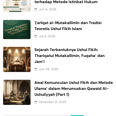
terhadap Metode Istinbat Hukum
Juli 14, 2026
Ṭarīqat al-Mutakallimīn dan Tradisi
Teoretis Ushul Fikih Islam
Juli 8, 2026
Sejarah Terbentuknya Ushul Fikih:
Thariqatul Mutakallimin, Fuqaha’ dan
Jam’i
Juni 29, 2026
Awal Kemunculan Ushul Fikih dan Metode
Ulama’ dalam Merumuskan Qawaid Al-
Ushuliyyah (Part 1)
Desember 31, 2025