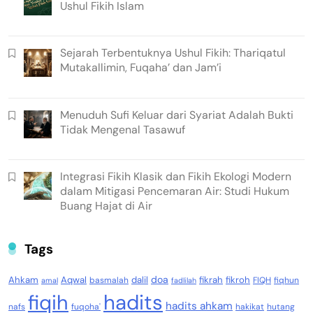
Ushul Fikih Islam
Sejarah Terbentuknya Ushul Fikih: Thariqatul
Mutakallimin, Fuqaha’ dan Jam’i
Menuduh Sufi Keluar dari Syariat Adalah Bukti
Tidak Mengenal Tasawuf
Integrasi Fikih Klasik dan Fikih Ekologi Modern
dalam Mitigasi Pencemaran Air: Studi Hukum
Buang Hajat di Air
Tags
doa
Ahkam
Aqwal
dalil
fikrah
fikroh
basmalah
FIQH
fiqhun
amal
fadlilah
fiqih
hadits
hadits ahkam
nafs
fuqoha'
hakikat
hutang