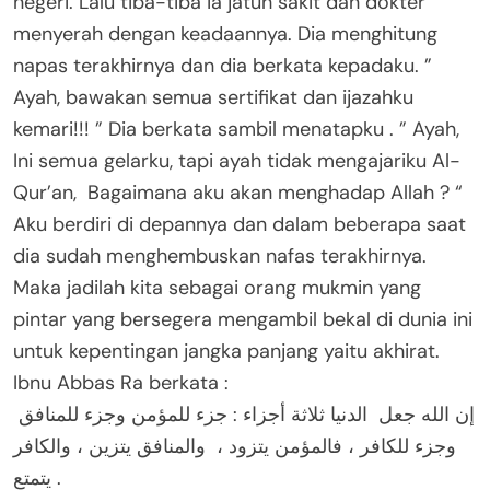
negeri. Lalu tiba-tiba ia jatuh sakit dan dokter
menyerah dengan keadaannya. Dia menghitung
napas terakhirnya dan dia berkata kepadaku. ”
Ayah, bawakan semua sertifikat dan ijazahku
kemari!!! ” Dia berkata sambil menatapku . ” Ayah,
Ini semua gelarku, tapi ayah tidak mengajariku Al-
Qur’an, Bagaimana aku akan menghadap Allah ? “
Aku berdiri di depannya dan dalam beberapa saat
dia sudah menghembuskan nafas terakhirnya.
Maka jadilah kita sebagai orang mukmin yang
pintar yang bersegera mengambil bekal di dunia ini
untuk kepentingan jangka panjang yaitu akhirat.
Ibnu Abbas Ra berkata :
إن الله جعل الدنيا ثلاثة أجزاء : جزء للمؤمن وجزء للمنافق
وجزء للكافر ، فالمؤمن يتزود ، والمنافق يتزين ، والكافر
يتمتع .