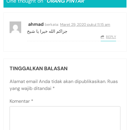
One thought on “
ORANG PINTAR
”
ahmad
berkata:
Maret 29, 2020 pukul 11:15 am
جزاكم الله خيرا يا شيخ
REPLY
TINGGALKAN BALASAN
Alamat email Anda tidak akan dipublikasikan.
Ruas
yang wajib ditandai
*
Komentar
*