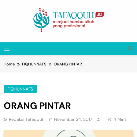
Skip
to
content
Tafaqquh.ID
Menjadi Hamba Allah Yang Profesional
MENU
Home
FIQHUNNAFS
ORANG PINTAR
FIQHUNNAFS
ORANG PINTAR
Redaksi Tafaqquh
November 24, 2017
1
4 Mins