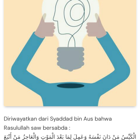
Diriwayatkan dari Syaddad bin Aus bahwa
Rasulullah saw bersabda :
الْكَيِّسُ مَنْ دَانَ نَفْسَهُ وَعَمِلَ لِمَا بَعْدَ الْمَوْتِ وَالْعَاجِزُ مَنْ أَتْبَعَ