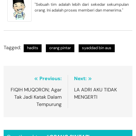
"Sebuah tim adalah lebih dari sekedar sekumpulan
orang. Ini adalah proses memberi dan menerima."
Tagged:
hadits
orang pintar
syaddad bin aus
Navigasi
Previous:
Next:
pos
FIQIH MUQORON; Agar
LA ADRI AKU TIDAK
Tak Jadi Katak Dalam
MENGERTI
Tempurung