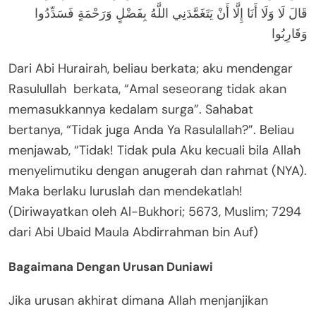
قَالَ لَا وَلَا أَنَا إِلَّا أَنْ يَتَغَمَّدَنِي اللَّهُ بِفَضْلٍ وَرَحْمَةٍ فَسَدِّدُوا
وَقَارِبُوا
Dari Abi Hurairah, beliau berkata; aku mendengar
Rasulullah berkata, “Amal seseorang tidak akan
memasukkannya kedalam surga”. Sahabat
bertanya, “Tidak juga Anda Ya Rasulallah?”. Beliau
menjawab, “Tidak! Tidak pula Aku kecuali bila Allah
menyelimutiku dengan anugerah dan rahmat (NYA).
Maka berlaku luruslah dan mendekatlah!
(Diriwayatkan oleh Al-Bukhori; 5673, Muslim; 7294
dari Abi Ubaid Maula Abdirrahman bin Auf)
Bagaimana Dengan Urusan Duniawi
Jika urusan akhirat dimana Allah menjanjikan