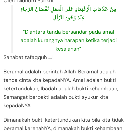
Oleh: Nidhom Subkhi.
مِنْ عَلَامَاتِ الْاِعْتِمَادِ عَلَى الْعَمَلِ نُقْصَانُ الرَّجَاءِ
عِنْدَ وُجُودِ الزَّلَلِ
“Diantara tanda bersandar pada amal
adalah kurangnya harapan ketika terjadi
kesalahan”
Sahabat tafaqquh ….!
Beramal adalah perintah Allah, Beramal adalah
tanda cinta kita kepadaNYA. Amal adalah bukti
ketertundukan, Ibadah adalah bukti kehambaan,
Semangat berbakti adalah bukti syukur kita
kepadaNYA.
Dimanakah bukti ketertundukan kita bila kita tidak
beramal karenaNYA, dimanakah bukti kehambaan