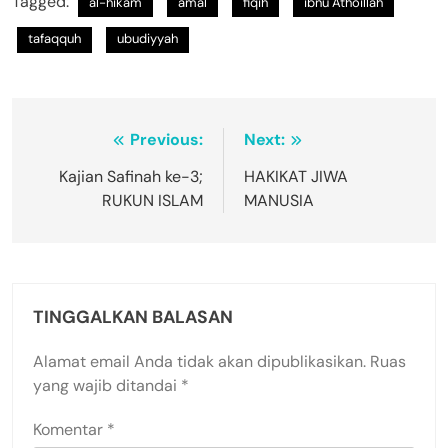
Tagged:
al-hikam
amal
fiqih
ibnu Athoillah
tafaqquh
ubudiyyah
Navigasi
Previous:
Next:
pos
Kajian Safinah ke-3;
HAKIKAT JIWA
RUKUN ISLAM
MANUSIA
TINGGALKAN BALASAN
Alamat email Anda tidak akan dipublikasikan.
Ruas
yang wajib ditandai
*
Komentar
*