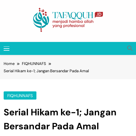
Skip
to
content
Tafaqquh.ID
Menjadi Hamba Allah Yang Profesional
MENU
Home
FIQHUNNAFS
Serial Hikam ke-1; Jangan Bersandar Pada Amal
FIQHUNNAFS
Serial Hikam ke-1; Jangan
Bersandar Pada Amal