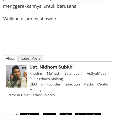
menggerakkannya, untuk berusaha.
Wallahu a’lam bisshowab.
About
Latest Posts
Ust. Nidhom Subkhi
Khodim Ma'had Salafiyyah AsSyafi'iyyah
Pulungdowo Malang.
CEO & Founder Tafaqquh Media Center
Malang.
Editor in Chief Tafaqquh.com