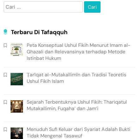
Cari
untuk:
Terbaru Di Tafaqquh
Peta Konseptual Ushul Fikih Menurut Imam al-
Ghazali dan Relevansinya terhadap Metode
Istinbat Hukum
Ṭarīqat al-Mutakallimīn dan Tradisi Teoretis
Ushul Fikih Islam
Sejarah Terbentuknya Ushul Fikih: Thariqatul
Mutakallimin, Fuqaha’ dan Jam’i
Menuduh Sufi Keluar dari Syariat Adalah Bukti
Tidak Mengenal Tasawuf