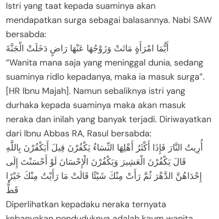
Istri yang taat kepada suaminya akan
mendapatkan surga sebagai balasannya. Nabi SAW
bersabda:
أَيُّمَا امْرَأَةٍ مَاتَتْ وَزَوْجُهَا عَنْهَا رَاضٍ دَخَلَتْ الْجَنَّةَ
“Wanita mana saja yang meninggal dunia, sedang
suaminya ridlo kepadanya, maka ia masuk surga”.
[HR Ibnu Majah]. Namun sebaliknya istri yang
durhaka kepada suaminya maka akan masuk
neraka dan inilah yang banyak terjadi. Diriwayatkan
dari Ibnu Abbas RA, Rasul bersabda:
أُرِيتُ النَّارَ فَإِذَا أَكْثَرُ أَهْلِهَا النِّسَاءُ يَكْفُرْنَ قِيلَ أَيَكْفُرْنَ بِاللَّهِ
قَالَ يَكْفُرْنَ الْعَشِيرَ وَيَكْفُرْنَ الْإِحْسَانَ لَوْ أَحْسَنْتَ إِلَى
إِحْدَاهُنَّ الدَّهْرَ ثُمَّ رَأَتْ مِنْكَ شَيْئًا قَالَتْ مَا رَأَيْتُ مِنْكَ خَيْرًا
قَطُّ
Diperlihatkan kepadaku neraka ternyata
kebanyakan penduduknya adalah kaum wanita