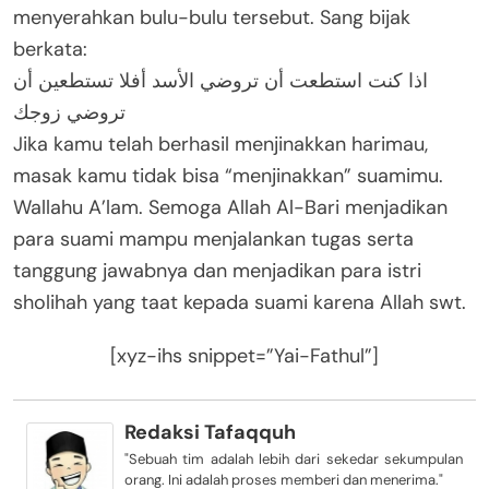
menyerahkan bulu-bulu tersebut. Sang bijak
berkata:
اذا كنت استطعت أن تروضي الأسد أفلا تستطعين أن
تروضي زوجك
Jika kamu telah berhasil menjinakkan harimau,
masak kamu tidak bisa “menjinakkan” suamimu.
Wallahu A’lam. Semoga Allah Al-Bari menjadikan
para suami mampu menjalankan tugas serta
tanggung jawabnya dan menjadikan para istri
sholihah yang taat kepada suami karena Allah swt.
[xyz-ihs snippet=”Yai-Fathul”]
Redaksi Tafaqquh
"Sebuah tim adalah lebih dari sekedar sekumpulan
orang. Ini adalah proses memberi dan menerima."