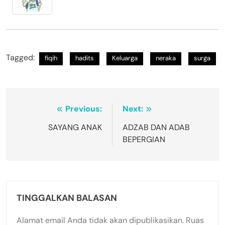
Tagged:
fiqih
hadits
Keluarga
neraka
surga
Navigasi
Previous:
Next:
pos
SAYANG ANAK
ADZAB DAN ADAB
BEPERGIAN
TINGGALKAN BALASAN
Alamat email Anda tidak akan dipublikasikan.
Ruas