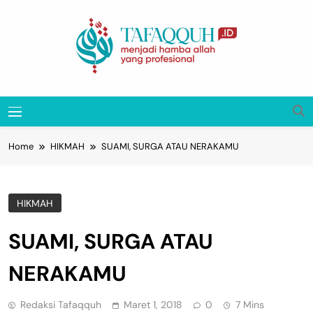
Skip
to
content
Tafaqquh.ID
Menjadi Hamba Allah Yang Profesional
MENU
Home
HIKMAH
SUAMI, SURGA ATAU NERAKAMU
HIKMAH
SUAMI, SURGA ATAU
NERAKAMU
Redaksi Tafaqquh
Maret 1, 2018
0
7 Mins