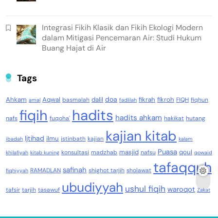
Integrasi Fikih Klasik dan Fikih Ekologi Modern
dalam Mitigasi Pencemaran Air: Studi Hukum
Buang Hajat di Air
Tags
doa
Ahkam
Aqwal
dalil
fikrah
fikroh
basmalah
FIQH
fiqhun
amal
fadlilah
fiqih
hadits
hadits ahkam
nafs
fuqoha'
hakikat
hutang
kajian kitab
Ijtihad
ilmu
istinbath
kajian
ibadah
kalam
Puasa
masjid
qoul
konsultasi
madzhab
nafsu
khilafiyah
kitab kuning
qowaid
tafaqquh
safinah
RAMADLAN
shighot tarjih
sholawat
fiqhiyyah
ubudiyyah
ushul fiqih
waroqot
tafsir
tarjih
tasawuf
Zakat