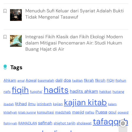
Menuduh Sufi Keluar dari Syariat Adalah Bukti
Tidak Mengenal Tasawuf
Integrasi Fikih Klasik dan Fikih Ekologi Modern
dalam Mitigasi Pencemaran Air: Studi Hukum
Buang Hajat di Air
Tags
doa
Ahkam
Aqwal
dalil
fikrah
fikroh
basmalah
FIQH
fiqhun
amal
fadlilah
fiqih
hadits
hadits ahkam
nafs
fuqoha'
hakikat
hutang
kajian kitab
Ijtihad
ilmu
istinbath
kajian
ibadah
kalam
Puasa
masjid
qoul
konsultasi
madzhab
nafsu
khilafiyah
kitab kuning
qowaid
tafaqquh
safinah
RAMADLAN
shighot tarjih
sholawat
fiqhiyyah