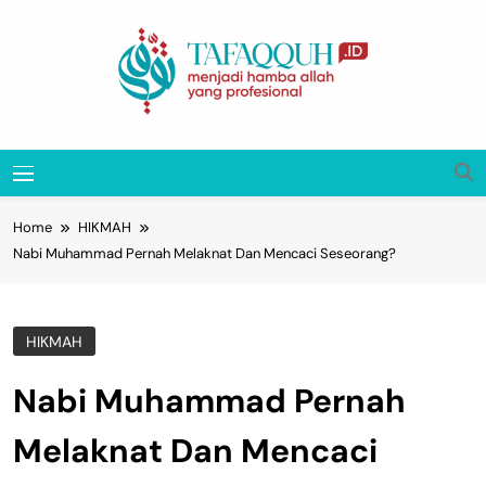
Skip
to
content
Tafaqquh.ID
Menjadi Hamba Allah Yang Profesional
MENU
Home
HIKMAH
Nabi Muhammad Pernah Melaknat Dan Mencaci Seseorang?
HIKMAH
Nabi Muhammad Pernah
Melaknat Dan Mencaci