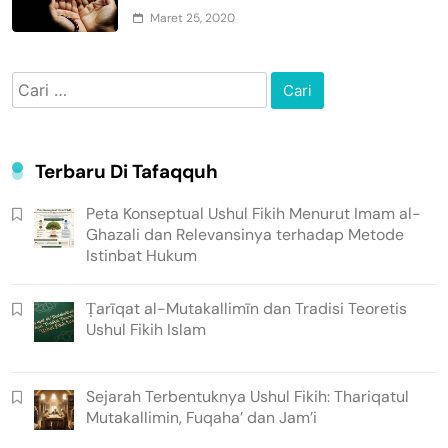
Maret 25, 2020
Cari
untuk:
Terbaru Di Tafaqquh
Peta Konseptual Ushul Fikih Menurut Imam al-
Ghazali dan Relevansinya terhadap Metode
Istinbat Hukum
Ṭarīqat al-Mutakallimīn dan Tradisi Teoretis
Ushul Fikih Islam
Sejarah Terbentuknya Ushul Fikih: Thariqatul
Mutakallimin, Fuqaha’ dan Jam’i